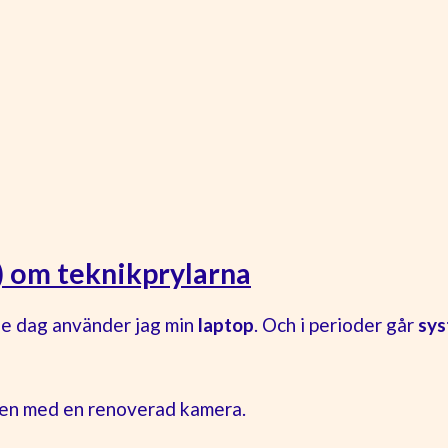
!) om teknikprylarna
je dag använder jag min
laptop
. Och i perioder går
sy
gen med en renoverad kamera.