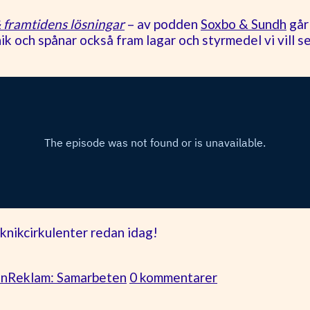
& framtidens lösningar
– av podden
Soxbo & Sundh
går
nik och spånar också fram lagar och styrmedel vi vill s
eknikcirkulenter redan idag!
on
Reklam: Samarbeten
0 kommentarer