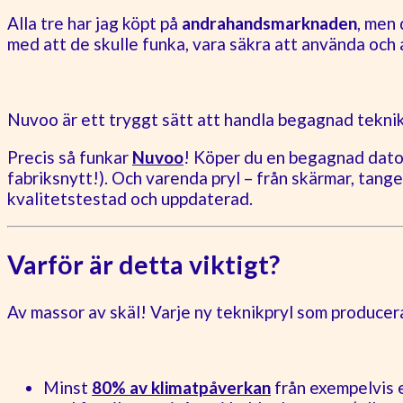
Alla tre har jag köpt på
andrahandsmarknaden
, men
med att de skulle funka, vara säkra att använda och 
Nuvoo är ett tryggt sätt att handla begagnad tekni
Precis så funkar
Nuvoo
! Köper du en begagnad dator 
fabriksnytt!). Och varenda pryl – från skärmar, tang
kvalitetstestad och uppdaterad.
Varför är detta viktigt?
Av massor av skäl! Varje ny teknikpryl som producerad
Minst
80% av klimatpåverkan
från exempelvis e