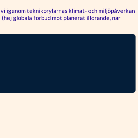
 vi igenom teknikprylarnas klimat- och miljöpåverkan
e (hej globala förbud mot planerat åldrande, när