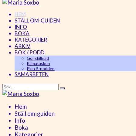
HEM
STÄLL OM-GUIDEN
INFO
BOKA
KATEGORIER
ARKIV
BOK / PODD
Gör skillnad
Klimatasken
Plan B-podden
SAMARBETEN
Hem
Ställ om-guiden
Info
Boka
Kategorier