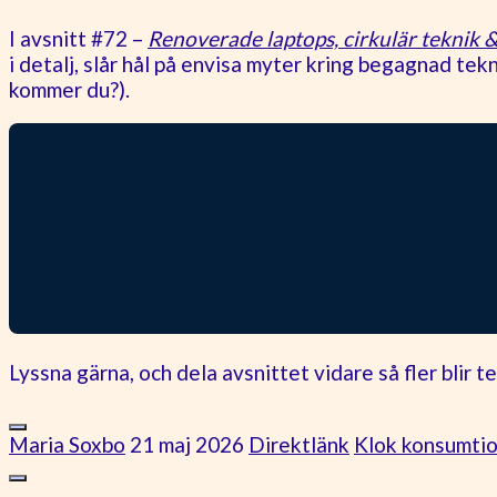
I avsnitt #72 –
Renoverade laptops, cirkulär teknik 
i detalj, slår hål på envisa myter kring begagnad tek
kommer du?).
Lyssna gärna, och dela avsnittet vidare så fler blir t
Maria Soxbo
21 maj 2026
Direktlänk
Klok konsumti