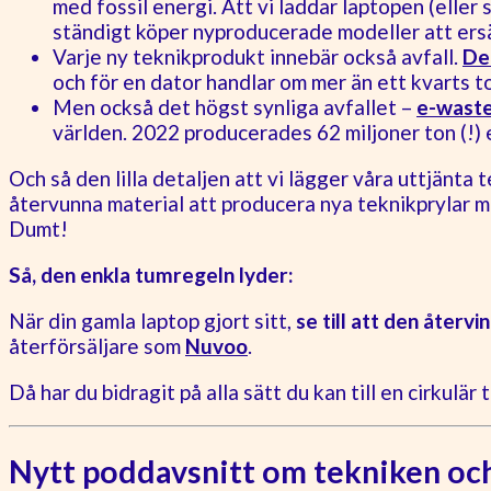
med fossil energi. Att vi laddar laptopen (eller
ständigt köper nyproducerade modeller att ers
Varje ny teknikprodukt innebär också avfall.
Det
och för en dator handlar om mer än ett kvarts t
Men också det högst synliga avfallet –
e-wast
världen. 2022 producerades 62 miljoner ton (!) e
Och så den lilla detaljen att vi lägger våra uttjänta t
återvunna material att producera nya teknikprylar me
Dumt!
Så, den enkla tumregeln lyder:
När din gamla laptop gjort sitt,
se till att den återvi
återförsäljare som
Nuvoo
.
Då har du bidragit på alla sätt du kan till en cirkulär 
Nytt poddavsnitt om tekniken och