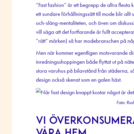
”Fast fashion” är ett begrepp de allra flesta 
ett sundare förhållningssätt till mode blir allt s
och-släng-mentaliteten, och även om diskussio
vill säga att det fortfarande är fullt accepte
”rätt” märken) så har modebranschen på någo
Men när kommer egentligen motsvarande disku
inredningsshoppingen både flyttat ut på nätet 
stora varuhus på bilavstånd från städerna, 
design också skenat som en galen häst.
Foto: Ru
Vi överkonsumera
våra hem