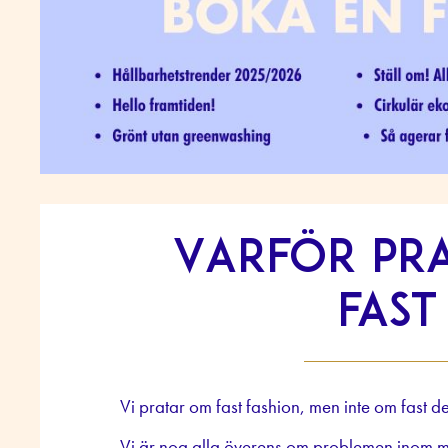
Varför pra
fast
Vi pratar om fast fashion, men inte om fast d
Vi är nog alla överens om
problemen inom m