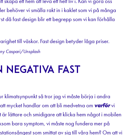
skapa ett hem att leva ett helt liv i. Kan vi göra oss
er behöver vi smälla rakt in i kaklet som vi på många
rst då fast design blir ett begrepp som vi kan förhålla
nny Caspari/Unsplash
 negativa fast
ur klimatsynpunkt så tror jag vi måste börja i andra
r att mycket handlar om att bli medvetna om
varför
vi
 är lättare och smidigare att klicka hem något i mobilen
är liksom bara symptom, vi måste nog fundera mer på
ationsångest som smittat av sig till våra hem? Om att vi