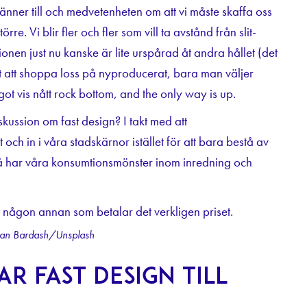
känner till och medvetenheten om att vi måste skaffa oss
törre. Vi blir fler och fler som vill ta avstånd från slit-
nen just nu kanske är lite urspårad åt andra hållet (det
rat att shoppa loss på nyproducerat, bara man väljer
t vis nått rock bottom, and the only way is up.
ssion om fast design? I takt med att
och in i våra stadskärnor istället för att bara bestå av
så har våra konsumtionsmönster inom inredning och
slan Bardash/Unsplash
r fast design till