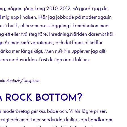
ng, någon gång kring 2010-2012, så gjorde jag det
od mig upp i halsen. När jag jobbade på modemagasin
ns i butik, eftersom pressläggning i kombination med
åg ett eller två steg före. Inredningsvärlden däremot höll
 år med små variationer, och det fanns alltid fler
e tänka mer långsiktigt. Men nu? Nu upplever jag allt
k som modevärlden. Fast design är ett faktum.
elo Pantazis/Unsplash
nå rock bottom?
r modeföretag ger oss både och. Vi får lägre priser,
ässigt och en allt mer snedvriden kultur som handlar om