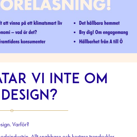
tar vi inte om
 design?
esign. Varför?
odeindustrin
. Allt snabbare och kortare trendcykler,