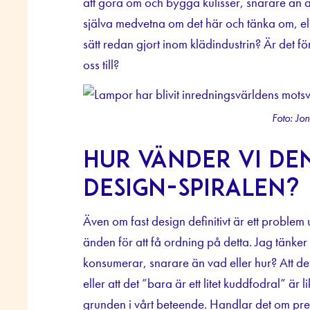
att göra om och bygga kulisser, snarare än att 
själva medvetna om det här och tänka om, ell
sätt redan gjort inom klädindustrin? Är det fö
oss till?
Foto: Jo
Hur vänder vi den
design-spiralen?
Även om fast design definitivt är ett problem 
änden för att få ordning på detta. Jag tänke
konsumerar, snarare än vad eller hur? Att det
eller att det ”bara är ett litet kuddfodral” 
grunden i vårt beteende. Handlar det om prest