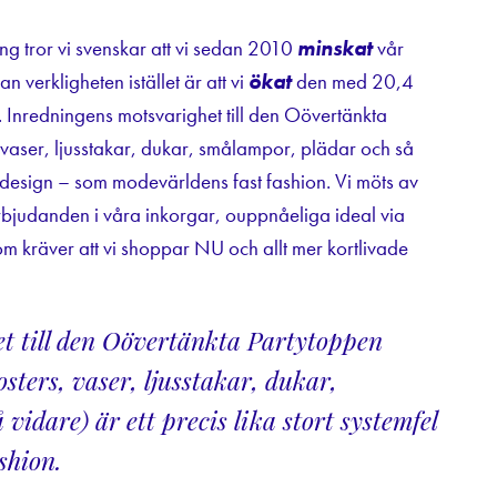
ng tror vi svenskar att vi sedan 2010
minskat
vår
verkligheten istället är att vi
ökat
den med 20,4
 Inredningens motsvarighet till den Oövertänkta
, vaser, ljusstakar, dukar, smålampor, plädar och så
ast design – som modevärldens fast fashion. Vi möts av
rbjudanden i våra inkorgar, ouppnåeliga ideal via
som kräver att vi shoppar NU och allt mer kortlivade
t till den Oövertänkta Partytoppen
osters, vaser, ljusstakar, dukar,
vidare) är ett precis lika stort systemfel
shion.