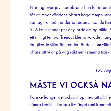
När jag övergav modebranschen för inredni
för att modevärldens bisarrt höga tempo st
var jag trött på trenderna redan
innan
de fan
5–6 kollektioner per år gjorde att jag alltid l
ett rimligt tempo. Trendcyklerna varade många
långlivade stilar än trender för den som vill
oftare att vi är på väg rakt ner i samma träs
Foto: Ang
Måste vi också 
Kanske hänger det också ihop med att allt fle
sämre kvalitet, kortare livslängd rent trendm