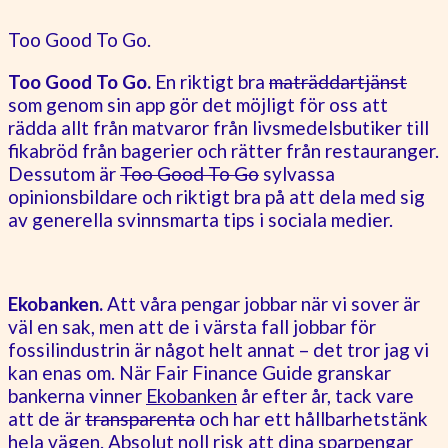
Too Good To Go.
Too Good To Go.
En riktigt bra
maträddartjänst
som genom sin app gör det möjligt för oss att
rädda allt från matvaror från livsmedelsbutiker till
fikabröd från bagerier och rätter från restauranger.
Dessutom är
Too Good To Go
sylvassa
opinionsbildare och riktigt bra på att dela med sig
av generella svinnsmarta tips i sociala medier.
Ekobanken.
Att våra pengar jobbar när vi sover är
väl en sak, men att de i värsta fall jobbar för
fossilindustrin är något helt annat – det tror jag vi
kan enas om. När Fair Finance Guide granskar
bankerna vinner
Ekobanken
år efter år, tack vare
att de är
transparenta
och har ett hållbarhetstänk
hela vägen. Absolut noll risk att dina sparpengar