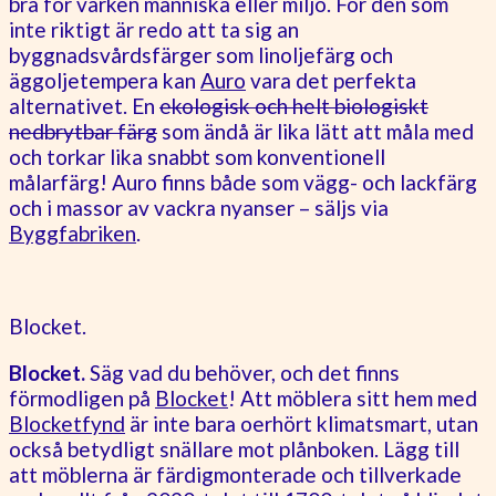
bra för varken människa eller miljö. För den som
inte riktigt är redo att ta sig an
byggnadsvårdsfärger som linoljefärg och
äggoljetempera kan
Auro
vara det perfekta
alternativet. En
ekologisk och helt biologiskt
nedbrytbar färg
som ändå är lika lätt att måla med
och torkar lika snabbt som konventionell
målarfärg! Auro finns både som vägg- och lackfärg
och i massor av vackra nyanser – säljs via
Byggfabriken
.
Blocket.
Blocket.
Säg vad du behöver, och det finns
förmodligen på
Blocket
! Att möblera sitt hem med
Blocketfynd
är inte bara oerhört klimatsmart, utan
också betydligt snällare mot plånboken. Lägg till
att möblerna är färdigmonterade och tillverkade