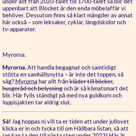
under allt från 2020-talet till 1700-talet så blir det
uppenbart att Blocket är den enda möbelaffär vi
behöver. Dessutom finns så klart mängder av annat
här också – som leksaker, cyklar, längdskidor och
tv-apparater.
Myrorna.
Myrorna.
Att handla begagnat och samtidigt
stötta en samhällsnytta – är inte det toppen, så
säg?
Myrorna
har allt från
kläder till böcker,
husgeråd och belysning
och är så klimatsmart det
blir. Här fylls ständigt på med nya guldkorn och
loppisjakten tar aldrig slut.
Så!
Jag hoppas ni vill ta er tiden att under jullovet
klicka er in och tycka till om Hållbara listan, så att
jag kan ta den till nästa steg under 2023!
Här är