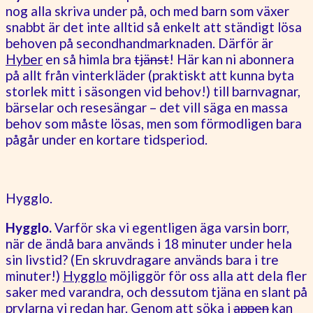
nog alla skriva under på, och med barn som växer
snabbt är det inte alltid så enkelt att ständigt lösa
behoven på secondhandmarknaden. Därför är
Hyber
en så himla bra
tjänst
! Här kan ni abonnera
på allt från vinterkläder (praktiskt att kunna byta
storlek mitt i säsongen vid behov!) till barnvagnar,
bärselar och resesängar – det vill säga en massa
behov som måste lösas, men som förmodligen bara
pågår under en kortare tidsperiod.
Hygglo.
Hygglo.
Varför ska vi egentligen äga varsin borr,
när de ändå bara används i 18 minuter under hela
sin livstid? (En skruvdragare används bara i tre
minuter!)
Hygglo
möjliggör för oss alla att dela fler
saker med varandra, och dessutom tjäna en slant på
prylarna vi redan har. Genom att söka i
appen
kan