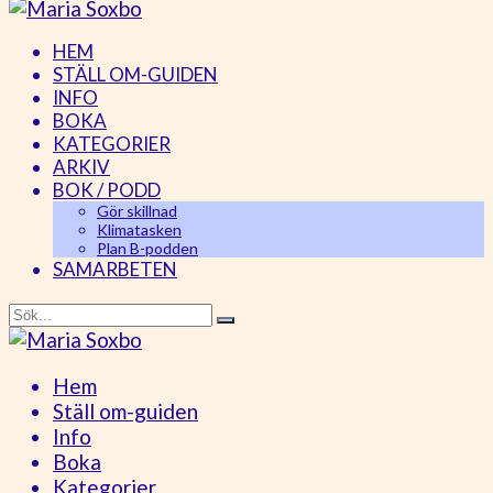
HEM
STÄLL OM-GUIDEN
INFO
BOKA
KATEGORIER
ARKIV
BOK / PODD
Gör skillnad
Klimatasken
Plan B-podden
SAMARBETEN
Hem
Ställ om-guiden
Info
Boka
Kategorier