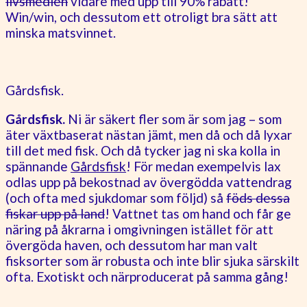
livsmedlen
vidare med upp till 90% rabatt!
Win/win, och dessutom ett otroligt bra sätt att
minska matsvinnet.
Gårdsfisk.
Gårdsfisk.
Ni är säkert fler som är som jag – som
äter växtbaserat nästan jämt, men då och då lyxar
till det med fisk. Och då tycker jag ni ska kolla in
spännande
Gårdsfisk
! För medan exempelvis lax
odlas upp på bekostnad av övergödda vattendrag
(och ofta med sjukdomar som följd) så
föds dessa
fiskar upp på land
! Vattnet tas om hand och får ge
näring på åkrarna i omgivningen istället för att
övergöda haven, och dessutom har man valt
fisksorter som är robusta och inte blir sjuka särskilt
ofta. Exotiskt och närproducerat på samma gång!