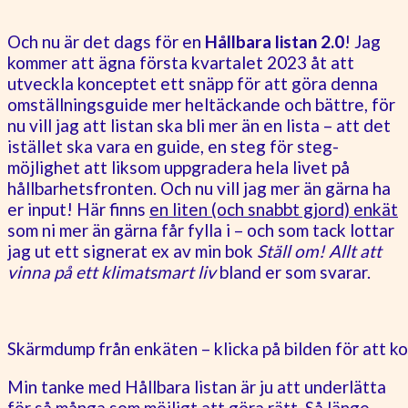
Och nu är det dags för en
Hållbara listan 2.0
! Jag
kommer att ägna första kvartalet 2023 åt att
utveckla konceptet ett snäpp för att göra denna
omställningsguide mer heltäckande och bättre, för
nu vill jag att listan ska bli mer än en lista – att det
istället ska vara en guide, en steg för steg-
möjlighet att liksom uppgradera hela livet på
hållbarhetsfronten. Och nu vill jag mer än gärna ha
er input! Här finns
en liten (och snabbt gjord) enkät
som ni mer än gärna får fylla i – och som tack lottar
jag ut ett signerat ex av min bok
Ställ om! Allt att
vinna på ett klimatsmart liv
bland er som svarar.
Skärmdump från enkäten – klicka på bilden för att ko
Min tanke med Hållbara listan är ju att underlätta
för så många som möjligt att göra rätt. Så länge