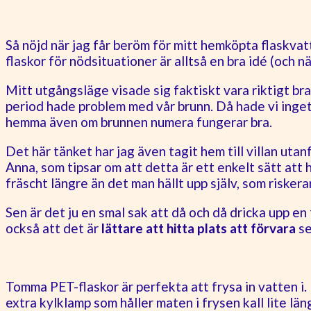
Så nöjd när jag får beröm för mitt hemköpta flaskvat
flaskor för nödsituationer är alltså en bra idé (och n
Mitt utgångsläge visade sig faktiskt vara riktigt br
period hade problem med vår brunn. Då hade vi inget 
hemma även om brunnen numera fungerar bra.
Det här tänket har jag även tagit hem till villan uta
Anna, som tipsar om att detta är ett enkelt sätt att
fräscht längre än det man hällt upp själv, som riskerar
Sen är det ju en smal sak att då och då dricka upp en
också att det är
lättare att hitta plats att förvara
se
Tomma PET-flaskor är perfekta att frysa in vatten i. 
extra kylklamp som håller maten i frysen kall lite l