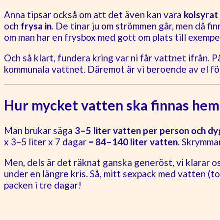
Anna tipsar också om att det även kan vara
kolsyrat
och
frysa in
. De tinar ju om strömmen går, men då fi
om man har en frysbox med gott om plats till exempe
Och så klart, fundera kring var ni får vattnet ifrån.
kommunala vattnet. Däremot är vi beroende av el fö
Hur mycket vatten ska finnas he
Man brukar säga
3–5 liter vatten per person och dy
x 3–5 liter x 7 dagar =
84–140 liter vatten
. Skrymma
Men, dels är det räknat ganska generöst, vi klarar o
under en längre kris. Så, mitt sexpack med vatten (tot
packen i tre dagar!