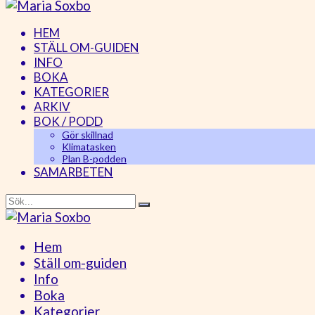
HEM
STÄLL OM-GUIDEN
INFO
BOKA
KATEGORIER
ARKIV
BOK / PODD
Gör skillnad
Klimatasken
Plan B-podden
SAMARBETEN
Hem
Ställ om-guiden
Info
Boka
Kategorier