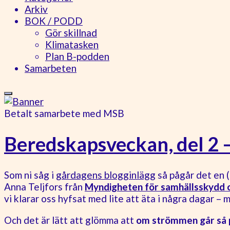
Arkiv
BOK / PODD
Gör skillnad
Klimatasken
Plan B-podden
Samarbeten
Betalt samarbete med MSB
Beredskapsveckan, del 2 –
Som ni såg i
gårdagens blogginlägg
så pågår det en (
Anna Teljfors från
Myndigheten för samhällsskydd 
vi klarar oss hyfsat med lite att äta i några dagar –
Och det är lätt att glömma att
om strömmen går så p