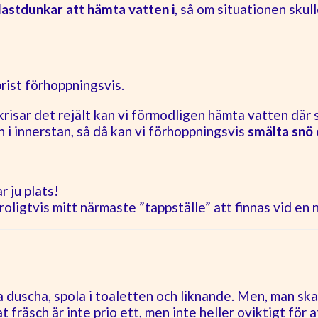
lastdunkar att hämta vatten i
, så om situationen skul
rist förhoppningsvis.
 krisar det rejält kan vi förmodligen hämta vatten där 
n i innerstan, så då kan vi förhoppningsvis
smälta snö 
ar ju plats!
igtvis mitt närmaste ”tappställe” att finnas vid en n
a duscha, spola i toaletten och liknande. Men, man ska 
 fräsch är inte prio ett, men inte heller oviktigt för 