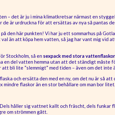
ten – det är ju i mina klimatkretsar närmast en stygg
är de är urdruckna för att ersättas av nya så pantas de 
a på den här punkten! Vi har ju ett sommarhus på Gotla
val än att köpa hem vatten, så jag har vant mig vid at
nför Stockholm, så en
sexpack med stora vattenflasko
 ha en del vatten hemma utan att det ständigt måste f
 att bli lite ”slemmigt” med tiden – även om det inte är
 flaska och ersätta den med en ny, om det nu är så att 
x mindre flaskor än en stor behållare om man bor litet
Dels håller sig vattnet kallt och fräscht, dels funkar 
ängre om strömmen gått.