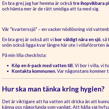
En bra grej jag har hemma är också
tre ihopvikbara p
och hämta mer är de rätt smidiga att ta med sig.
Vår ”kvarterssjö” – en vacker nödlösning vid vattenb
En bra grej är också att vi
bor väldigt nära en sjö
, så
snön också ligga kvar längre här ute i villaförorten ä
På min lilla checklista:
Köp en 6-pack med vatten till.
Vi bor i villa, vi h
Kontakta kommunen.
Var någonstans kommer trol
Hur ska man tänka kring hygien?
Det är viktigare att ha vatten att dricka än att kunn
känna oss någorlunda som vanligt. Att hålla sig hyfsat