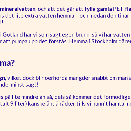
 mineralvatten
, och att det går att
fylla gamla PET-fl
nns det lite extra vatten hemma – och medan den tina
l!
 På Gotland har vi som sagt egen brunn, så vi har vatte
r att pumpa upp det förstås. Hemma i Stockholm däre
mma?
gn
, vilket dock blir oerhörda mängder snabbt om man är
nde, minst sagt!
ss på lite mindre än så, dels så kommer det förmodlige
alt 9 liter) kanske ändå räcker tills vi hunnit hämta me