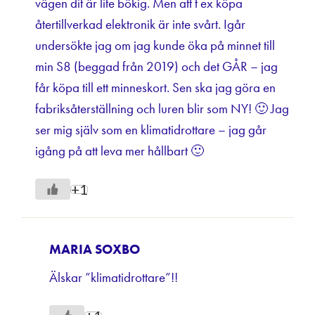
vägen dit är lite bökig. Men att t ex köpa
återtillverkad elektronik är inte svårt. Igår
undersökte jag om jag kunde öka på minnet till
min S8 (beggad från 2019) och det GÅR – jag
får köpa till ett minneskort. Sen ska jag göra en
fabriksåterställning och luren blir som NY! 🙂 Jag
ser mig själv som en klimatidrottare – jag går
igång på att leva mer hållbart 🙂
+1
MARIA SOXBO
Älskar ”klimatidrottare”!!