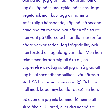
och då har jag gjort nåt. T ex pratat om att
jag åkt tåg nånstans, cyklat nånstans, lagat
vegetarisk mat, köpt ägg av närmsta
småskaliga hönsbonde, köpt nåt på second
hand osv. Ett exempel var när en vän sa att
hon varit på Ullared och handlat massor för
några veckor sedan. Jag frågade lite, och
hon förstod att jag aldrig varit där. Men hon
rekommenderade mig att åka dit, en
upplevelse osv. Jag sa att jag är så glad att
jag hittat secondhandbutiken i vår närmsta
stad. Så bra priser, även där! 😉 Och hon
höll med, köper mycket där också, sa hon.
Så även om jag inte kommer få henne att
sluta åka till Ullared, eller dra ner på sitt