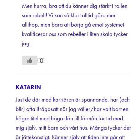
Men hurra, bra att du känner dig stärkt i rollen
som rebell! Vi kan så klart alltid göra mer
allihop, men bara att börja gå emot systemet
kvalificerar oss som rebeller i liten skala tycker
jag.
0
KATARIN
Just de där med karriären är spännande, har (och
blir) ofta ifrågasatt när jag väljer/har valt bort en
högre titel med högre lön till förmån för tid med
mig själv, mitt barn och vårt hus. Många tycker det
är jättekonstigt. Känner själv att tiden inte går att