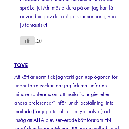
språket ju! Ah, måste klura på om jag kan få
användning av det i något sammanhang, vore
ju fantastiskt!
0
TOVE
Att kött är norm fick jag verkligen upp ögonen för
under förra veckan när jag fick mail inför en
mindre konferens om att maila ”allergier eller
andra preferenser” inför lunch-beställning, inte
mailade (för jag äter allt utom typ inälvor) och
insåg att ALLA blev serverade kött förutom EN
som fick helvegetarisk mat. Rätten var sallad i burk