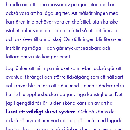
handla om att tjäna massor av pengar, utan det kan
också vara att ha låga utgifter. Att målsättningen med
karriären inte behöver vara en chefstitel, utan kanske
istället balans mellan jobb och fritid så att det finns tid
och ork över till annat skoj. Omställningen blir lite av en
inställningsfråga – den går mycket snabbare och
lättare om vi inte kämpar emot.
Jag tänker att mitt nya mindset som rebell också gör att
eventuellt krångel och större tidsåtgång som ett hållbart
val kräver blir lättare att stå ut med. En motståndsrörelse
har ju lite uppförsbacke i början, inga konstigheter. Det
jag i gengäld får är ju den sköna känslan av att ha
lurat ett väldigt skevt system
. Och då känns det
också så mycket mer värt när jag går i mål med lagade
brallor, favoritkappan från ifjol och hela min beggade