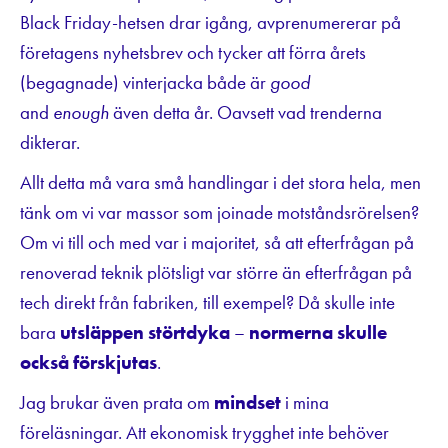
Black Friday-hetsen drar igång, avprenumererar på
företagens nyhetsbrev och tycker att förra årets
(begagnade) vinterjacka både är
good
and
enough
även detta år. Oavsett vad trenderna
dikterar.
Allt detta må vara små handlingar i det stora hela, men
tänk om vi var massor som joinade motståndsrörelsen?
Om vi till och med var i majoritet, så att efterfrågan på
renoverad teknik plötsligt var större än efterfrågan på
tech direkt från fabriken, till exempel? Då skulle inte
bara
utsläppen störtdyka
–
normerna skulle
också förskjutas
.
Jag brukar även prata om
mindset
i mina
föreläsningar. Att ekonomisk trygghet inte behöver