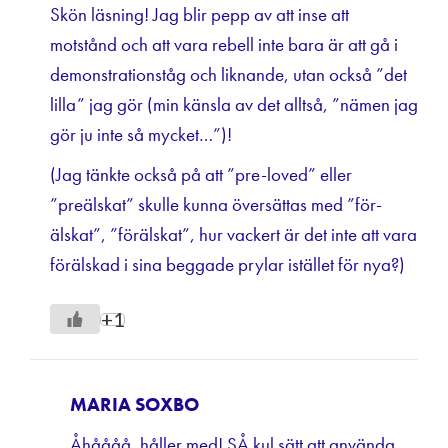
Skön läsning! Jag blir pepp av att inse att
motstånd och att vara rebell inte bara är att gå i
demonstrationståg och liknande, utan också ”det
lilla” jag gör (min känsla av det alltså, ”nämen jag
gör ju inte så mycket…”)!
(Jag tänkte också på att ”pre-loved” eller
”preälskat” skulle kunna översättas med ”för-
älskat”, ”förälskat”, hur vackert är det inte att vara
förälskad i sina beggade prylar istället för nya?)
+1
MARIA SOXBO
Åhåååå, håller med! SÅ kul sätt att använda