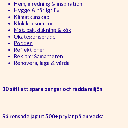
Hem, inredning & inspiration
Hygge & härligt liv
Klimatkunskap
Klok konsumtion
Mat, bak, dukning & kök
Okategoriserade
Podden
Reflektioner
Reklam: Samarbeten
Renovera, laga & vårda
10 sätt att spara pengar och rädda miljön
Så rensade jag ut 500+ prylar på en vecka