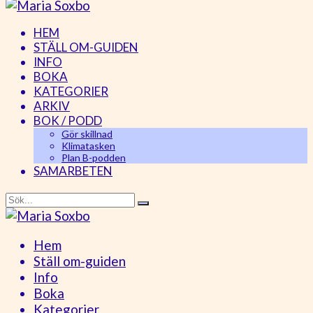
HEM
STÄLL OM-GUIDEN
INFO
BOKA
KATEGORIER
ARKIV
BOK / PODD
Gör skillnad
Klimatasken
Plan B-podden
SAMARBETEN
Hem
Ställ om-guiden
Info
Boka
Kategorier