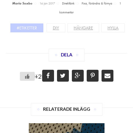
Maria Soxbo
14 jan 2017
Direktlänk
Fixa, förändra & förnya
1
kommentar
#ETIKETTER
DIY
HÄNGARE
HYLLA
DELA
+2
RELATERADE INLÄGG