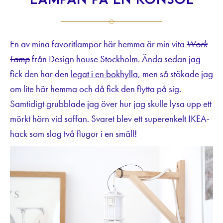
lampan på en konsol
En av mina favoritlampor här hemma är min vita
Work
Lamp
från Design house Stockholm. Ända sedan jag
fick den har den
legat i en bokhylla,
men så stökade jag
om lite här hemma och då fick den flytta på sig.
Samtidigt grubblade jag över hur jag skulle lysa upp ett
mörkt hörn vid soffan. Svaret blev ett superenkelt IKEA-
hack som slog två flugor i en smäll!