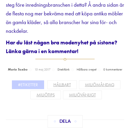
steg före inredningsbranschen i detta? Å andra sidan är
de flesta nog mer bekväma med att köpa antika möbler
än gamla kläder, så alla branscher har sina för- och
nackdelar.
Har du läst någon bra modenyhet på sistone?
Länka gärna i en kommentar!
Maria Soxbo
15 maj 2017
Direktlänk
Hållbara svepet
0 kommentarer
#ETIKETTER
HÅLLBART
MILJÖMÅNDAG
MILJÖTIPS
MILJÖVÄNLIGT
DELA