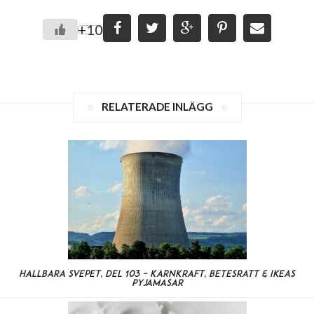
+10
RELATERADE INLÄGG
Hållbara svepet, del 103 – kärnkraft, betesrätt & IKEAs
pyjamasar