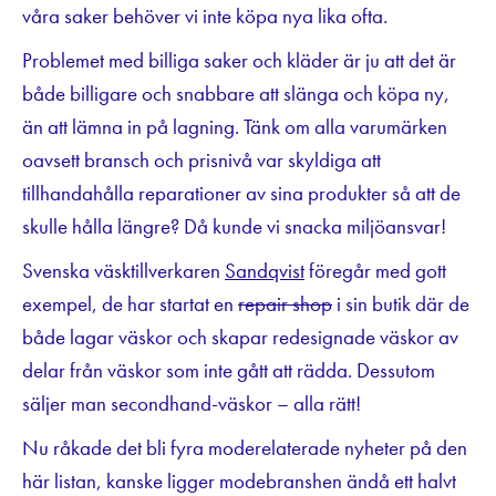
våra saker behöver vi inte köpa nya lika ofta.
Problemet med billiga saker och kläder är ju att det är
både billigare och snabbare att slänga och köpa ny,
än att lämna in på lagning. Tänk om alla varumärken
oavsett bransch och prisnivå var skyldiga att
tillhandahålla reparationer av sina produkter så att de
skulle hålla längre? Då kunde vi snacka miljöansvar!
Svenska väsktillverkaren
Sandqvist
föregår med gott
exempel, de har startat en
repair shop
i sin butik där de
både lagar väskor och skapar redesignade väskor av
delar från väskor som inte gått att rädda. Dessutom
säljer man secondhand-väskor – alla rätt!
Nu råkade det bli fyra moderelaterade nyheter på den
här listan, kanske ligger modebranshen ändå ett halvt