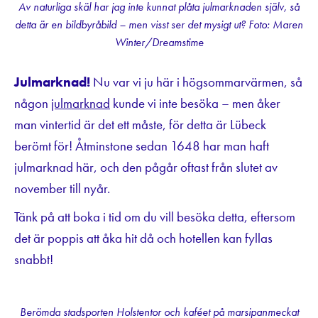
Av naturliga skäl har jag inte kunnat plåta julmarknaden själv, så
detta är en bildbyråbild – men visst ser det mysigt ut? Foto: Maren
Winter/Dreamstime
Julmarknad!
Nu var vi ju här i högsommarvärmen, så
någon
julmarknad
kunde vi inte besöka – men åker
man vintertid är det ett måste, för detta är Lübeck
berömt för! Åtminstone sedan 1648 har man haft
julmarknad här, och den pågår oftast från slutet av
november till nyår.
Tänk på att boka i tid om du vill besöka detta, eftersom
det är poppis att åka hit då och hotellen kan fyllas
snabbt!
Berömda stadsporten Holstentor och kaféet på marsipanmeckat