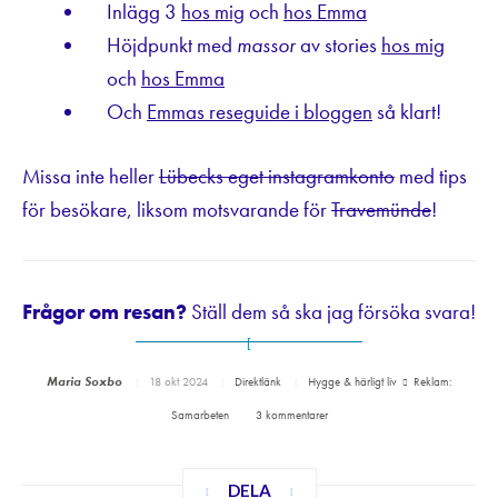
Inlägg 3
hos mig
och
hos Emma
Höjdpunkt med
massor
av stories
hos mig
och
hos Emma
Och
Emmas reseguide i bloggen
så klart!
Missa inte heller
Lübecks eget instagramkonto
med tips
för besökare, liksom motsvarande för
Travemünde
!
Frågor om resan?
Ställ dem så ska jag försöka svara!
Maria Soxbo
18 okt 2024
Direktlänk
Hygge & härligt liv
Reklam:
Samarbeten
3 kommentarer
DELA