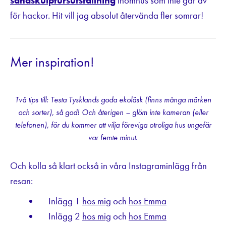
sandskulptursutställning
inomhus som inte går av
för hackor. Hit vill jag absolut återvända fler somrar!
Mer inspiration!
Två tips till: Testa Tysklands goda ekoläsk (finns många märken
och sorter), så god! Och återigen – glöm inte kameran (eller
telefonen), för du kommer att vilja föreviga otroliga hus ungefär
var femte minut.
Och kolla så klart också in våra Instagraminlägg från
resan:
Inlägg 1
hos mig
och
hos Emma
Inlägg 2
hos mig
och
hos Emma