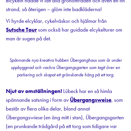
elcykeln nådde vi lätt alla grönområden och även en fin
strand, så återigen – glöm inte badkläderna!
Vi hyrde elcyklar, cykelväskor och hjälmar från
Sutsche Tour
som också har guidade elcykelturer om
man är sugen på det.
Spännande nya kreativa hubben Überganghaus som är under
uppbyggnad och vackra Übergangsgarten som tagit över en
parkering och skapat ett grönskande häng på ett torg.
Njut av omställningen!
Lübeck har en så himla
spännande satsning i form av
Übergangsweise
, som
består av flera olika delar, bland annat
Übergangswiese
(en äng mitt i stan),
Übergangsgarten
(en prunkande trädgård på ett torg som tidigare var