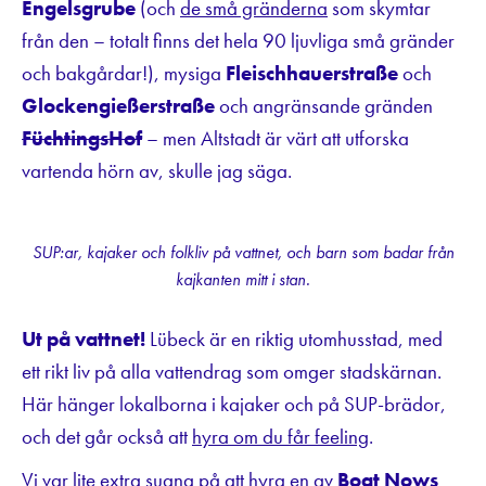
Engelsgrube
(och
de små gränderna
som skymtar
från den – totalt finns det hela 90 ljuvliga små gränder
och bakgårdar!), mysiga
Fleischhauerstraße
och
Glockengießerstraße
och angränsande gränden
FüchtingsHof
– men Altstadt är värt att utforska
vartenda hörn av, skulle jag säga.
SUP:ar, kajaker och folkliv på vattnet, och barn som badar från
kajkanten mitt i stan.
Ut på vattnet!
Lübeck är en riktig utomhusstad, med
ett rikt liv på alla vattendrag som omger stadskärnan.
Här hänger lokalborna i kajaker och på SUP-brädor,
och det går också att
hyra om du får feeling
.
Vi var lite extra sugna på att hyra en av
Boat Nows