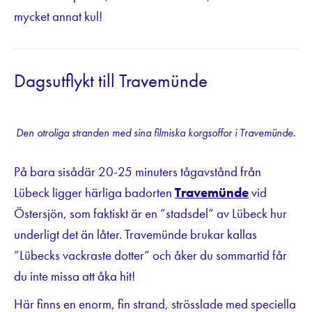
mycket annat kul!
Dagsutflykt till Travemünde
Den otroliga stranden med sina filmiska korgsoffor i Travemünde.
På bara sisådär 20-25 minuters tågavstånd från
Lübeck ligger härliga badorten
Travemünde
vid
Östersjön, som faktiskt är en ”stadsdel” av Lübeck hur
underligt det än låter. Travemünde brukar kallas
”Lübecks vackraste dotter” och åker du sommartid får
du inte missa att åka hit!
Här finns en enorm, fin strand, strösslade med speciella