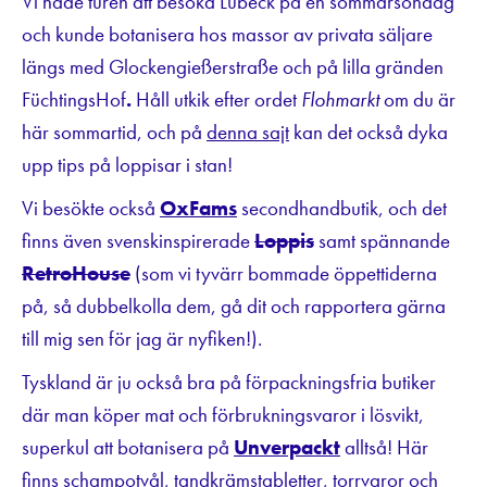
Vi hade turen att besöka Lübeck på en sommarsöndag
och kunde botanisera hos massor av privata säljare
längs med Glockengießerstraße och på lilla gränden
FüchtingsHof
.
Håll utkik efter ordet
Flohmarkt
om du är
här sommartid, och på
denna sajt
kan det också dyka
upp tips på loppisar i stan!
Vi besökte också
OxFams
secondhandbutik, och det
finns även svenskinspirerade
Loppis
samt spännande
RetroHouse
(som vi tyvärr bommade öppettiderna
på, så dubbelkolla dem, gå dit och rapportera gärna
till mig sen för jag är nyfiken!).
Tyskland är ju också bra på förpackningsfria butiker
där man köper mat och förbrukningsvaror i lösvikt,
superkul att botanisera på
Unverpackt
alltså! Här
finns schampotvål, tandkrämstabletter, torrvaror och