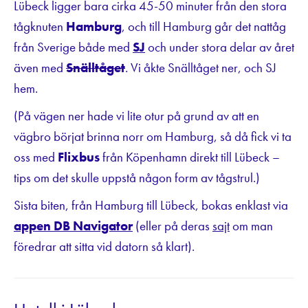
Lübeck ligger bara cirka 45-50 minuter från den stora
tågknuten
Hamburg
, och till Hamburg går det nattåg
från Sverige både med
SJ
och under stora delar av året
även med
Snälltåget
. Vi åkte Snälltåget ner, och SJ
hem.
(På vägen ner hade vi lite otur på grund av att en
vägbro börjat brinna norr om Hamburg, så då fick vi ta
oss med
Flixbus
från Köpenhamn direkt till Lübeck –
tips om det skulle uppstå någon form av tågstrul.)
Sista biten, från Hamburg till Lübeck, bokas enklast via
appen DB Navigator
(eller på deras
sajt
om man
föredrar att sitta vid datorn så klart).