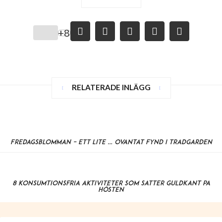
+8
RELATERADE INLÄGG
Fredagsblomman – ett lite … oväntat fynd i trädgården
8 konsumtionsfria aktiviteter som sätter guldkant på
hösten