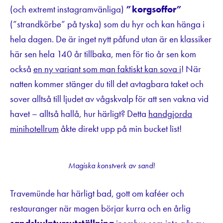
(och extremt instagramvänliga)
”korgsoffor”
(”strandkörbe” på tyska) som du hyr och kan hänga i
hela dagen. De är inget nytt påfund utan är en klassiker
här sen hela 140 år tillbaka, men för tio år sen kom
också
en ny variant som man faktiskt kan sova i
! När
natten kommer stänger du till det avtagbara taket och
sover alltså till ljudet av vågskvalp för att sen vakna vid
havet – alltså hallå, hur härligt? Detta
handgjorda
minihotellrum
åkte direkt upp på min bucket list!
Magiska konstverk av sand!
Travemünde har härligt bad, gott om kaféer och
restauranger när magen börjar kurra och en årlig