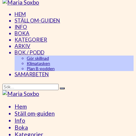
HEM
STÄLL OM-GUIDEN
INFO
BOKA
KATEGORIER
ARKIV
BOK / PODD
Gör skillnad
Klimatasken
Plan B-podden
SAMARBETEN
Hem
Ställ om-guiden
Info
Boka
Kategorier