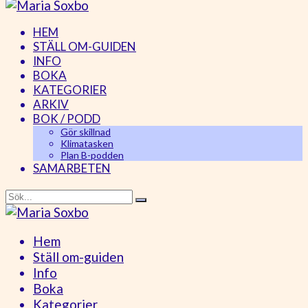
HEM
STÄLL OM-GUIDEN
INFO
BOKA
KATEGORIER
ARKIV
BOK / PODD
Gör skillnad
Klimatasken
Plan B-podden
SAMARBETEN
Hem
Ställ om-guiden
Info
Boka
Kategorier