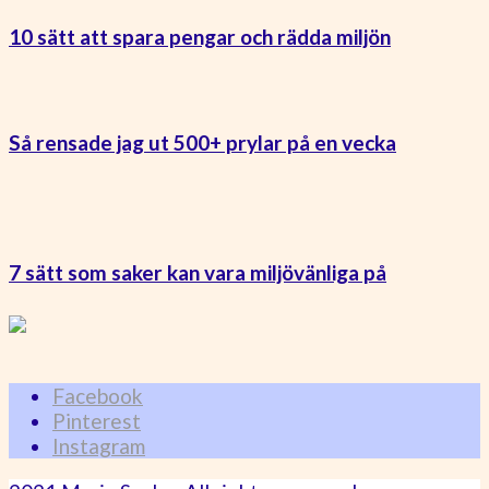
10 sätt att spara pengar och rädda miljön
Så rensade jag ut 500+ prylar på en vecka
7 sätt som saker kan vara miljövänliga på
Facebook
Pinterest
Instagram