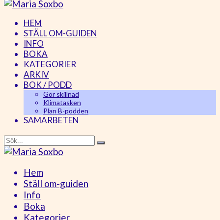
HEM
STÄLL OM-GUIDEN
INFO
BOKA
KATEGORIER
ARKIV
BOK / PODD
Gör skillnad
Klimatasken
Plan B-podden
SAMARBETEN
Hem
Ställ om-guiden
Info
Boka
Kategorier