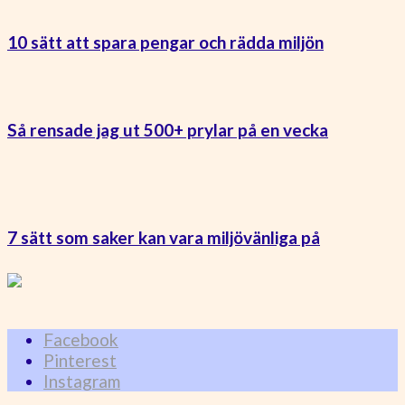
10 sätt att spara pengar och rädda miljön
Så rensade jag ut 500+ prylar på en vecka
7 sätt som saker kan vara miljövänliga på
Facebook
Pinterest
Instagram