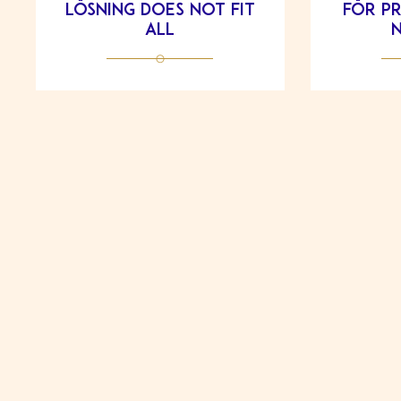
lösning does not fit
för pr
all
n