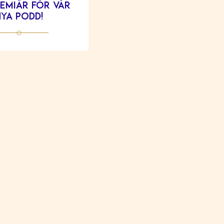
emiär för vår
ya podd!