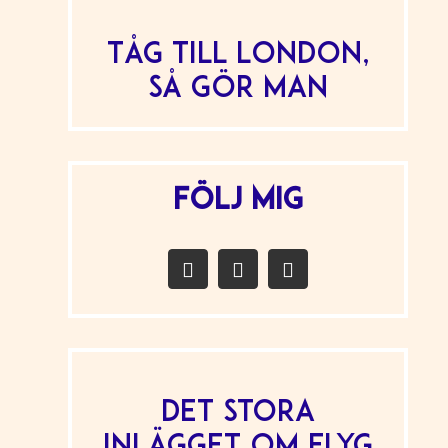
Tåg till London,
så gör man
FÖLJ MIG
Det stora
inlägget om flyg