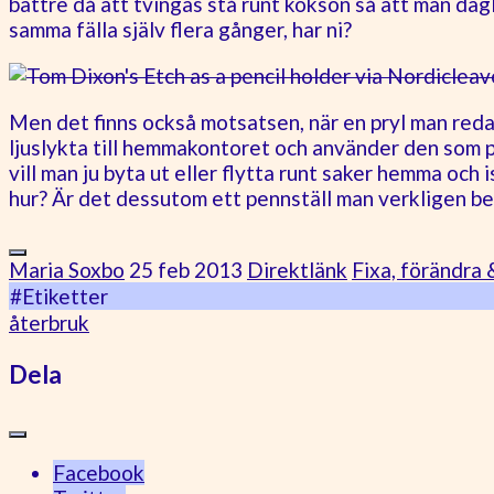
bättre då att tvingas stå runt köksön så att man dagli
samma fälla själv flera gånger, har ni?
Men det finns också motsatsen, när en pryl man reda
ljuslykta till hemmakontoret och använder den som pe
vill man ju byta ut eller flytta runt saker hemma och i
hur? Är det dessutom ett pennställ man verkligen be
Maria Soxbo
25 feb 2013
Direktlänk
Fixa, förändra 
#Etiketter
återbruk
Dela
Facebook