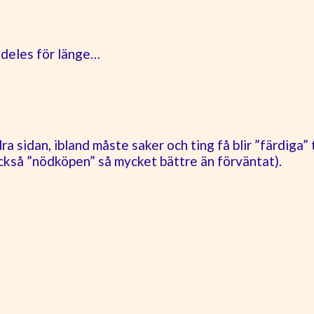
lldeles för länge…
ra sidan, ibland måste saker och ting få blir ”färdiga”
u också ”nödköpen” så mycket bättre än förväntat).