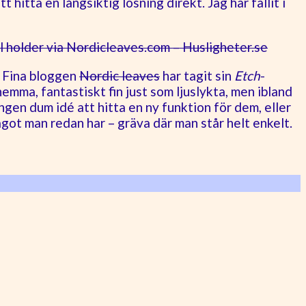
hitta en långsiktig lösning direkt. Jag har fallit i
! Fina bloggen
Nordic leaves
har tagit sin
Etch
-
hemma, fantastiskt fin just som ljuslykta, men ibland
 ingen dum idé att hitta en ny funktion för dem, eller
got man redan har – gräva där man står helt enkelt.