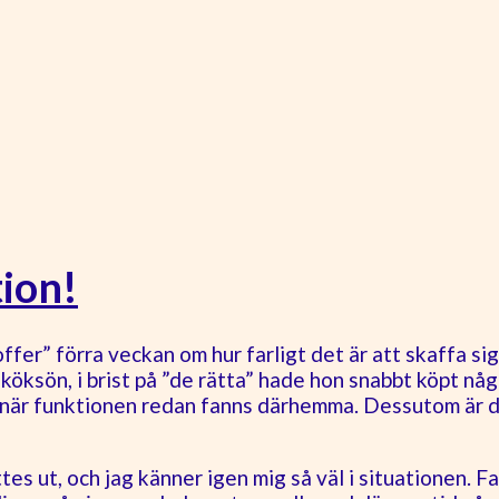
ion!
fer” förra veckan om hur farligt det är att skaffa sig
köksön, i brist på ”de rätta” hade hon snabbt köpt några
t när funktionen redan fanns därhemma. Dessutom är de
es ut, och jag känner igen mig så väl i situationen. Far