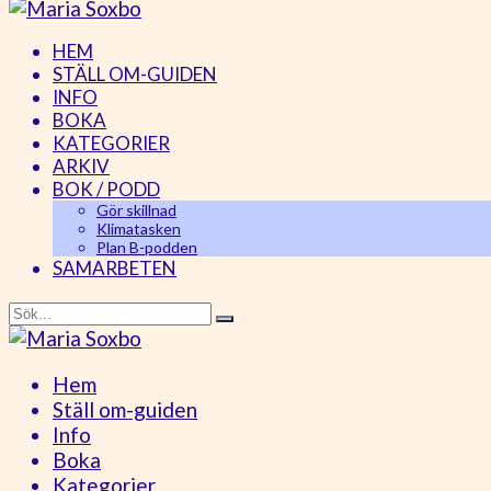
HEM
STÄLL OM-GUIDEN
INFO
BOKA
KATEGORIER
ARKIV
BOK / PODD
Gör skillnad
Klimatasken
Plan B-podden
SAMARBETEN
Hem
Ställ om-guiden
Info
Boka
Kategorier