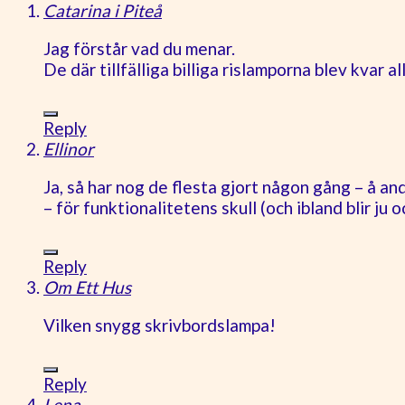
Catarina i Piteå
Jag förstår vad du menar.
De där tillfälliga billiga rislamporna blev kvar a
Reply
Ellinor
Ja, så har nog de flesta gjort någon gång – å and
– för funktionalitetens skull (och ibland blir j
Reply
Om Ett Hus
Vilken snygg skrivbordslampa!
Reply
Lena