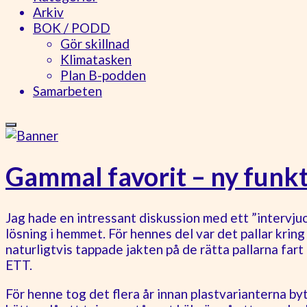
Arkiv
BOK / PODD
Gör skillnad
Klimatasken
Plan B-podden
Samarbeten
Gammal favorit – ny funkt
Jag hade en intressant diskussion med ett ”intervjuof
lösning i hemmet. För hennes del var det pallar kring 
naturligtvis tappade jakten på de rätta pallarna far
ETT.
För henne tog det flera år innan plastvarianterna bytt