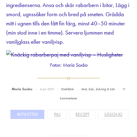
ingredienserna. Ansa och skär rabarbern i bitar, Lägg i
smord, ugnssäker form och bred på smeten. Grädda
mitt i ugnen tills den fått fin färg, minst 40–50 minuter
(min stod inne i en timme). Servera ljummen med
vaniljglass eller vaniljvisp.
Foton: Maria Soxbo
Maria Soxbo
4 jun 2015
Direktlänk
Mat, bak, dukning & kök
11
kommentarer
#ETIKETTER
PAJ
RECEPT
SÄSONG