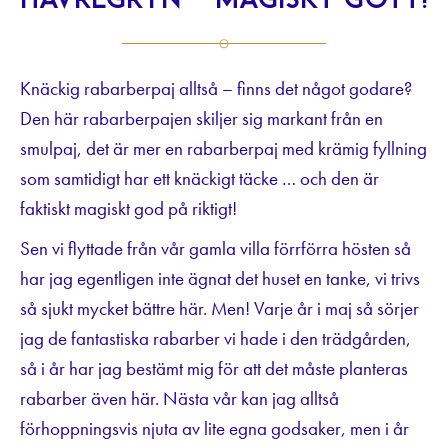
havregryn – magiskt gott!
Knäckig rabarberpaj alltså – finns det något godare?
Den här rabarberpajen skiljer sig markant från en
smulpaj, det är mer en rabarberpaj med krämig fyllning
som samtidigt har ett knäckigt täcke … och den är
faktiskt magiskt god på riktigt!
Sen vi flyttade från vår gamla villa förrförra hösten så
har jag egentligen inte ägnat det huset en tanke, vi trivs
så sjukt mycket bättre här. Men! Varje år i maj så sörjer
jag de fantastiska rabarber vi hade i den trädgården,
så i år har jag bestämt mig för att det måste planteras
rabarber även här. Nästa vår kan jag alltså
förhoppningsvis njuta av lite egna godsaker, men i år