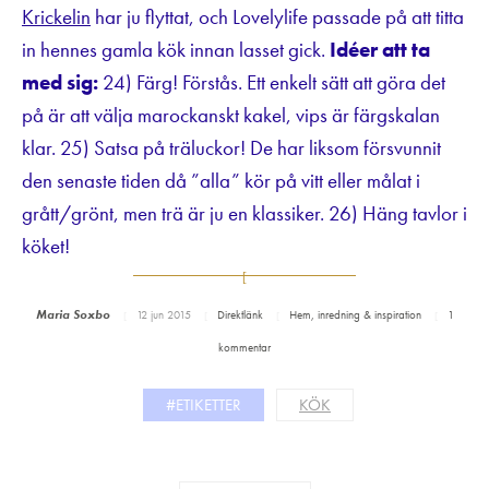
Krickelin
har ju
flyttat, och Lovelylife passade på att titta
in hennes gamla kök innan lasset gick.
Idéer att ta
med sig:
24) Färg! Förstås. Ett enkelt sätt att göra det
på är att välja marockanskt kakel, vips är färgskalan
klar. 25) Satsa på träluckor! De har liksom försvunnit
den senaste tiden då ”alla” kör på vitt eller målat i
grått/grönt, men trä är ju en klassiker. 26) Häng tavlor i
köket!
Maria Soxbo
12 jun 2015
Direktlänk
Hem, inredning & inspiration
1
kommentar
#ETIKETTER
KÖK