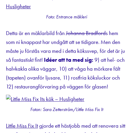
Foto: Entrance mäkleri
Detta är en mäklarbild från
Johanna Bradford
s hem
som ni knappast har undgått att se tidigare. Men den
måste ju förstås vara med i detta kökssvep, för det är ju
så fantastiskt fint!
Idéer att ta med sig:
9) att hel- och
halvkakla olika väggar, 10) att våga ha mörkare fält
(tapeten) ovanför ljusare, 11) rostfria köksluckor och
12) restaurangförvaring på väggen för glasen!
Foton: Sara Zetterström/Little Miss Fix It
Little Miss Fix It
gjorde ett hästjobb med att renovera sitt