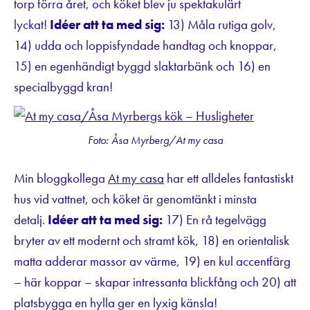
torp förra året, och köket blev ju spektakulärt
lyckat!
Idéer att ta med sig:
13) Måla rutiga golv,
14) udda och loppisfyndade handtag och knoppar,
15) en egenhändigt byggd slaktarbänk och 16) en
specialbyggd kran!
Foto: Åsa Myrberg/At my casa
Min bloggkollega
At my casa
har ett alldeles fantastiskt
hus vid vattnet, och köket är genomtänkt i minsta
detalj.
Idéer att ta med sig:
17) En rå tegelvägg
bryter av ett modernt och stramt kök, 18) en orientalisk
matta adderar massor av värme, 19) en kul accentfärg
– här koppar – skapar intressanta blickfång och 20) att
platsbygga en hylla ger en lyxig känsla!