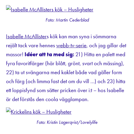
Foto: Martin Cederblad
Isabelle McAllister
s kök kan man syna i sömmarna
rejält tack vare hennes
webb-tv-serie
, och jag gillar det
massor!
Idéer att ta med sig:
21) Hitta en palett med
fyra favoritfärger (här blått, grönt, svart och mässing),
22) ta ut svängarna med kaklet både vad gäller form
och färg (och limma fast det om du vill …) och 23) hitta
ett loppisfynd som sätter pricken över i:t – hos Isabelle
är det förstås den coola vägglampan.
Foto: Kristin Lagerqvist/Lovelylife