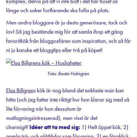
komplex, delvis på att vi inte bott i det här huset så
länge och saker fortfarande ska falla på plats.
Men andra bloggare är ju desto generösare, tack och
lov! Så jag bestämde mig för att samla ihop ett gäng
favoritkök från bloggosfären som inspiration, och så får
ni ju kanske ett bloggtips eller två på köpet!
Foto: Beata Holmgren
Elsa Billgren
s kök är nog bland det enklaste man kan
hitta (och jag fattar inte riktigt hur hon klarar sig med så
lite förvaring när hon dessutom är
matlagningsintresserad), men visst är det
charmigt?
Idéer att ta med sig:
1) Helt öppet kök, 2)
gamla trä- och plåtlådor som förvaring, 3) en färgklick