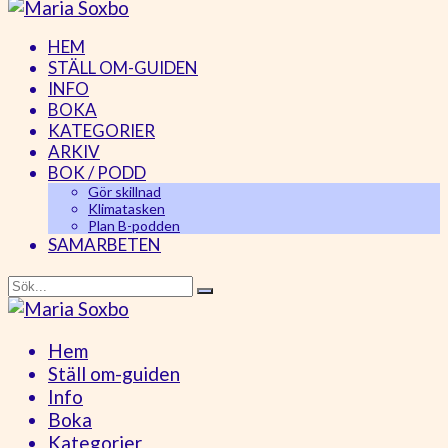
HEM
STÄLL OM-GUIDEN
INFO
BOKA
KATEGORIER
ARKIV
BOK / PODD
Gör skillnad
Klimatasken
Plan B-podden
SAMARBETEN
Hem
Ställ om-guiden
Info
Boka
Kategorier