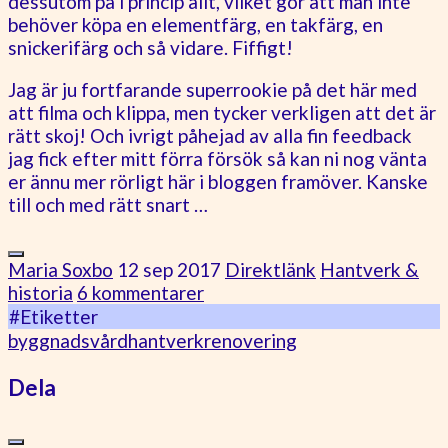
dessutom på i princip allt, vilket gör att man inte
behöver köpa en elementfärg, en takfärg, en
snickerifärg och så vidare. Fiffigt!
Jag är ju fortfarande superrookie på det här med
att filma och klippa, men tycker verkligen att det är
rätt skoj! Och ivrigt påhejad av alla fin feedback
jag fick efter mitt förra försök så kan ni nog vänta
er ännu mer rörligt här i bloggen framöver. Kanske
till och med rätt snart …
Maria Soxbo
12 sep 2017
Direktlänk
Hantverk &
historia
6 kommentarer
#Etiketter
byggnadsvård
hantverk
renovering
Dela