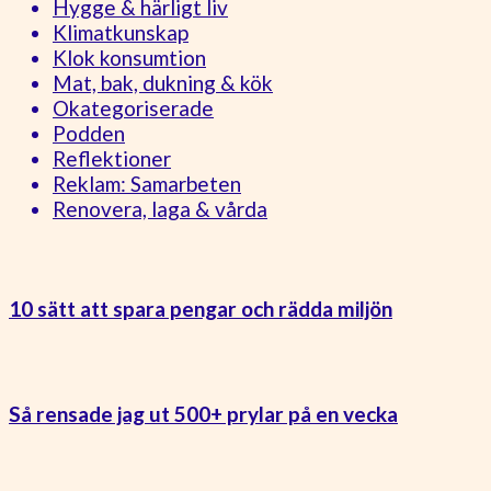
Hygge & härligt liv
Klimatkunskap
Klok konsumtion
Mat, bak, dukning & kök
Okategoriserade
Podden
Reflektioner
Reklam: Samarbeten
Renovera, laga & vårda
10 sätt att spara pengar och rädda miljön
Så rensade jag ut 500+ prylar på en vecka