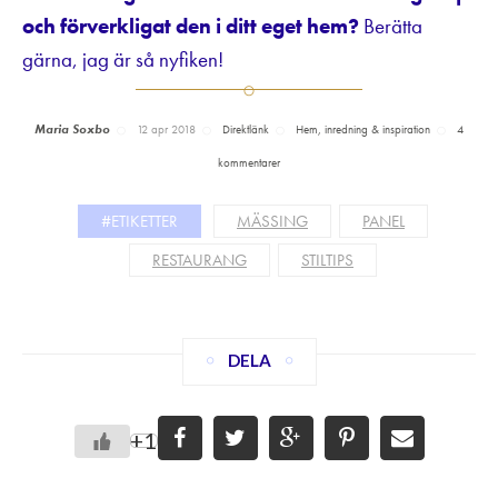
och förverkligat den i ditt eget hem?
Berätta
gärna, jag är så nyfiken!
Maria Soxbo
12 apr 2018
Direktlänk
Hem, inredning & inspiration
4
kommentarer
#ETIKETTER
MÄSSING
PANEL
RESTAURANG
STILTIPS
DELA
+1