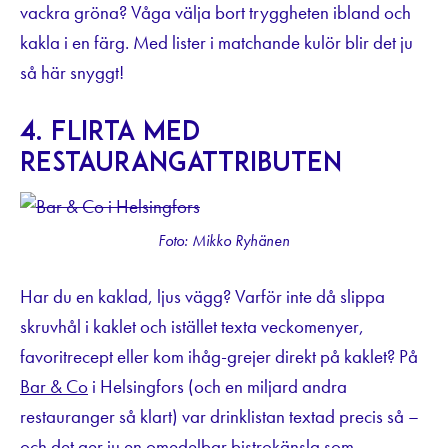
vackra gröna? Våga välja bort tryggheten ibland och
kakla i en färg. Med lister i matchande kulör blir det ju
så här snyggt!
4. Flirta med
restaurangattributen
Foto: Mikko Ryhänen
Har du en kaklad, ljus vägg? Varför inte då slippa
skruvhål i kaklet och istället texta veckomenyer,
favoritrecept eller kom ihåg-grejer direkt på kaklet? På
Bar & Co
i Helsingfors (och en miljard andra
restauranger så klart) var drinklistan textad precis så –
och det ger ju en omedelbar bistrokänsla som