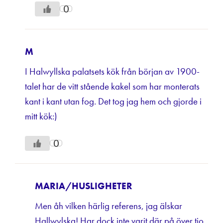
0
M
I Halwyllska palatsets kök från början av 1900-
talet har de vitt stående kakel som har monterats
kant i kant utan fog. Det tog jag hem och gjorde i
mitt kök:)
0
MARIA/HUSLIGHETER
Men åh vilken härlig referens, jag älskar
Hallwylska! Har dock inte varit där på över tio