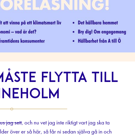
åste flytta till
ineholm
us jag sett
, och nu vet jag inte riktigt vart jag ska ta
der över er så här, så får ni sedan själva gå in och