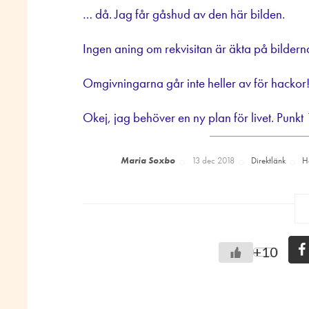
… då. Jag får gåshud av den här bilden.
Ingen aning om rekvisitan är äkta på bildern
Omgivningarna går inte heller av för hackor
Okej, jag behöver en ny plan för livet. Punkt 1
Maria Soxbo
13 dec 2018
Direktlänk
Ha
+10