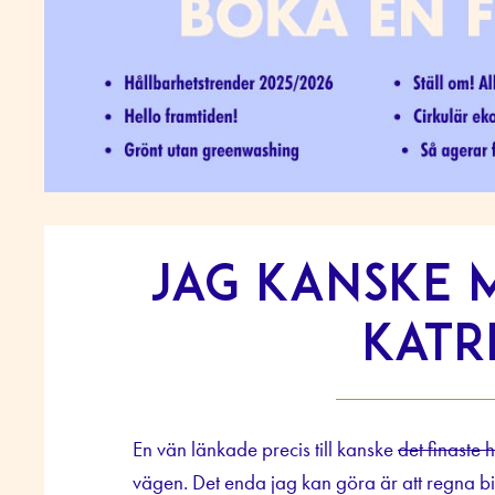
Jag kanske m
Katr
En vän länkade precis till kanske
det finaste h
vägen. Det enda jag kan göra är att regna bil