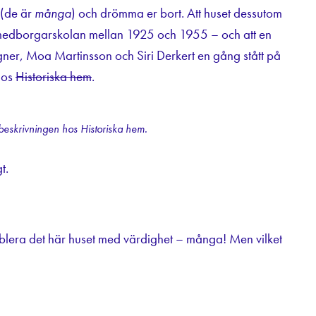
 (de är
många
) och drömma er bort. Att huset dessutom
a medborgarskolan mellan 1925 och 1955 – och att en
gner, Moa Martinsson och Siri Derkert en gång stått på
hos
Historiska hem
.
sbeskrivningen hos Historiska hem.
t.
blera det här huset med värdighet – många! Men vilket