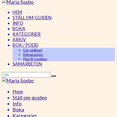
HEM
STÄLL OM-GUIDEN
INFO
BOKA
KATEGORIER
ARKIV
BOK / PODD
Gör skillnad
Klimatasken
Plan B-podden
SAMARBETEN
Hem
Ställ om-guiden
Info
Boka
Kategorier