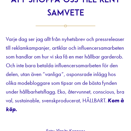
att shoppa oss till rent
samvete
Varje dag ser jag allt från nyhetsbrev och pressreleaser
till reklamkampanjer, artiklar och influencersamarbeten
som handlar om hur vi ska få en mer hållbar garderob.
Och inte bara betalda influencersamarbeten för den
delen, utan även ”vanliga”, osponsrade inlägg hos
olika modebloggare som tipsar om de bästa fynden
under hållbarhetsflagg. Eko, återvunnet, conscious, bra
val, sustainable, svenskproducerat, HÅLLBART.
Kom å
köp.
Foto: Ylanite Koppens