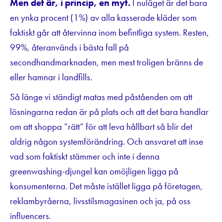
Men det är, i princip, en myt.
I nuläget är det bara
en ynka procent (1%) av alla kasserade kläder som
faktiskt går att återvinna inom befintliga system. Resten,
99%, återanvänds i bästa fall på
secondhandmarknaden, men mest troligen bränns de
eller hamnar i landfills.
Så länge vi ständigt matas med påståenden om att
lösningarna redan är på plats och att det bara handlar
om att shoppa ”rätt” för att leva hållbart så blir det
aldrig någon systemförändring. Och ansvaret att inse
vad som faktiskt stämmer och inte i denna
greenwashing-djungel kan omöjligen ligga på
konsumenterna. Det måste istället ligga på företagen,
reklambyråerna, livsstilsmagasinen och ja, på oss
influencers.