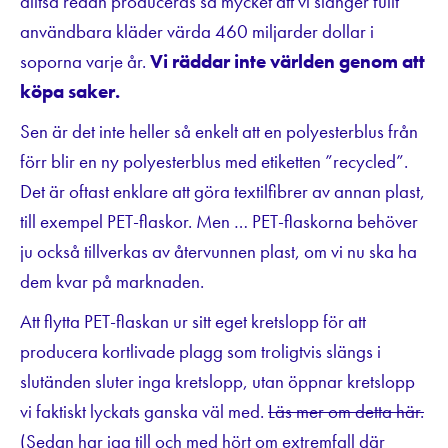
alltså redan produceras så mycket att vi slänger fullt
användbara kläder värda 460 miljarder dollar i
soporna varje år.
Vi räddar inte världen genom att
köpa saker.
Sen är det inte heller så enkelt att en polyesterblus från
förr blir en ny polyesterblus med etiketten ”recycled”.
Det är oftast enklare att göra textilfibrer av annan plast,
till exempel PET-flaskor. Men … PET-flaskorna behöver
ju också tillverkas av återvunnen plast, om vi nu ska ha
dem kvar på marknaden.
Att flytta PET-flaskan ur sitt eget kretslopp för att
producera kortlivade plagg som troligtvis slängs i
slutänden sluter inga kretslopp, utan öppnar kretslopp
vi faktiskt lyckats ganska väl med.
Läs mer om detta här.
(Sedan har jag till och med hört om extremfall där