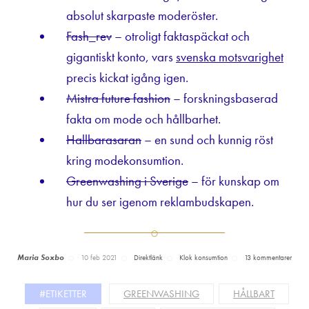
absolut skarpaste moderöster.
Fash_rev
– otroligt faktaspäckat och
gigantiskt konto, vars
svenska motsvarighet
precis kickat igång igen.
Mistra future fashion
– forskningsbaserad
fakta om mode och hållbarhet.
Hallbarasaran
– en sund och kunnig röst
kring modekonsumtion.
Greenwashing i Sverige
– för kunskap om
hur du ser igenom reklambudskapen.
Maria Soxbo
10 feb 2021
Direktlänk
Klok konsumtion
13 kommentarer
#ETIKETTER
GREENWASHING
HÅLLBART