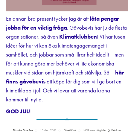
En annan bra present tycker jag är att
låta pengar
jobba för en viktig fråga
. Gåvobevis har ju de flesta
organisationer, så även
Klimatklubben
! Vi har tusen
idéer för hur vi kan öka klimatengagemanget i
samhället, och jobbar som små illrar helt ideellt – men
för att kunna göra mer behöver vi lite ekonomiska
muskler vid sidan om hjärnkraft och stålvilja. Så –
här
finns gåvobevis
att köpa för dig som vill ge bort en
klimatklapp i jul! Och vi lovar att varenda krona
kommer till nytta.
GOD JUL!
Maria Soxbo
15 dec 2021
Direktlänk
Hållbara högtider
Reklam: