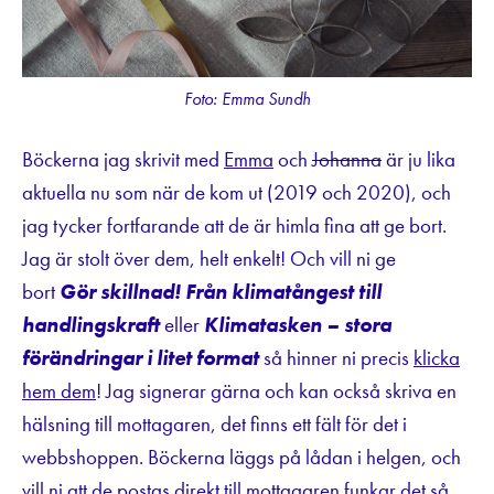
Foto: Emma Sundh
Böckerna jag skrivit med
Emma
och
Johanna
är ju lika
aktuella nu som när de kom ut (2019 och 2020), och
jag tycker fortfarande att de är himla fina att ge bort.
Jag är stolt över dem, helt enkelt! Och vill ni ge
bort
Gör skillnad! Från klimatångest till
handlingskraft
eller
Klimatasken – stora
förändringar i litet format
så hinner ni precis
klicka
hem dem
! Jag signerar gärna och kan också skriva en
hälsning till mottagaren, det finns ett fält för det i
webbshoppen. Böckerna läggs på lådan i helgen, och
vill ni att de postas direkt till mottagaren funkar det så