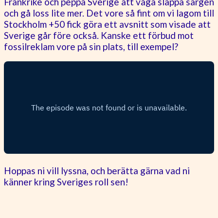
Frankrike och peppa Sverige att våga släppa sargen
och gå loss lite mer. Det vore så fint om vi lagom till
Stockholm +50 fick göra ett avsnitt som visade att
Sverige går före också. Kanske ett förbud mot
fossilreklam vore på sin plats, till exempel?
Hoppas ni vill lyssna, och berätta gärna vad ni
känner kring Sveriges roll sen!