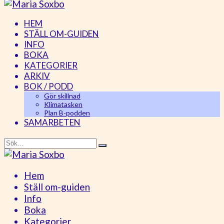
HEM
STÄLL OM-GUIDEN
INFO
BOKA
KATEGORIER
ARKIV
BOK / PODD
Gör skillnad
Klimatasken
Plan B-podden
SAMARBETEN
Hem
Ställ om-guiden
Info
Boka
Kategorier