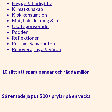
Hygge & härligt liv
Klimatkunskap
Klok konsumtion
Mat, bak, dukning & kök
Okategoriserade
Podden
Reflektioner
Reklam: Samarbeten
Renovera, laga & vårda
10 sätt att spara pengar och rädda miljön
Så rensade jag ut 500+ prylar på en vecka