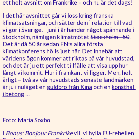
ett helt avsnitt om Frankrike – och nu är det dags!
I det här avsnittet går vi loss kring franska
klimatsatsningar, och sätter dem i relation till vad
vi gör i Sverige. I juni i år händer något spännande i
Stockholm, nämligen klimatmötet
Stockholm +50
.
Det är då 50 år sedan FN:s allra första
klimatkonferens hölls just här. Det innebär att
världens ögon kommer att riktas på vår huvudstad,
och det är ju ett perfekt tillfälle att visa upp hur
långt vi kommit. Hur i framkant vi ligger. Men, helt
ärligt – två av vår huvudstads senaste landmärken
är ju i nuläget en
guldbro från Kina
och en
konsthall
i betong
…
Foto: Maria Soxbo
I
Bonus: Bonjour Frankrike
vill vi hylla EU-rebellen