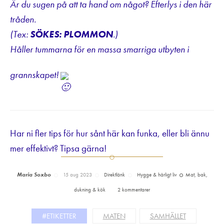
Är du sugen på att ta hand om något? Efterlys i den här
tråden.
(Tex:
SÖKES: PLOMMON
.)
Håller tummarna för en massa smarriga utbyten i
grannskapet!
Har ni fler tips för hur sånt här kan funka, eller bli ännu
mer effektivt? Tipsa gärna!
Maria Soxbo
15 aug 2023
Direktlänk
Hygge & härligt liv
Mat, bak,
dukning & kök
2 kommentarer
#ETIKETTER
MATEN
SAMHÄLLET