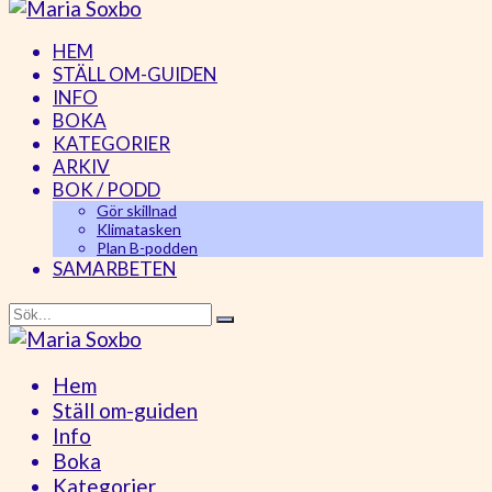
HEM
STÄLL OM-GUIDEN
INFO
BOKA
KATEGORIER
ARKIV
BOK / PODD
Gör skillnad
Klimatasken
Plan B-podden
SAMARBETEN
Hem
Ställ om-guiden
Info
Boka
Kategorier