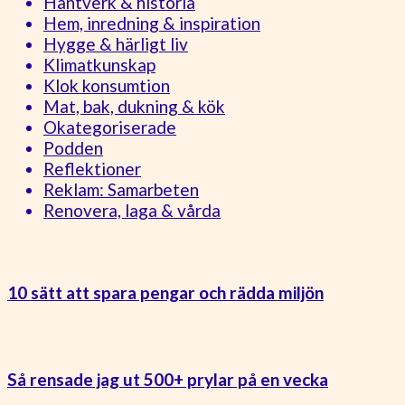
Hantverk & historia
Hem, inredning & inspiration
Hygge & härligt liv
Klimatkunskap
Klok konsumtion
Mat, bak, dukning & kök
Okategoriserade
Podden
Reflektioner
Reklam: Samarbeten
Renovera, laga & vårda
10 sätt att spara pengar och rädda miljön
Så rensade jag ut 500+ prylar på en vecka