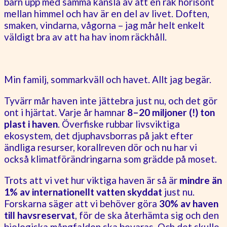
barn upp med samma känsla av att en rak horisont
mellan himmel och hav är en del av livet. Doften,
smaken, vindarna, vågorna – jag mår helt enkelt
väldigt bra av att ha hav inom räckhåll.
Min familj, sommarkväll och havet. Allt jag begär.
Tyvärr mår haven inte jättebra just nu, och det gör
ont i hjärtat. Varje år hamnar
8–20 miljoner (!) ton
plast i haven
. Överfiske rubbar livsviktiga
ekosystem, det djuphavsborras på jakt efter
ändliga resurser, korallreven dör och nu har vi
också klimatförändringarna som grädde på moset.
Trots att vi vet hur viktiga haven är så är
mindre än
1% av internationellt vatten skyddat
just nu.
Forskarna säger att vi behöver göra
30% av haven
till havsreservat
, för de ska återhämta sig och den
biologiska mångfalden ska bevaras. Och det skulle