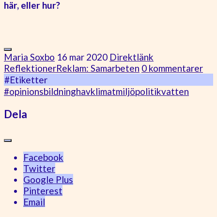
här, eller hur?
Maria Soxbo
16 mar 2020
Direktlänk
Reflektioner
Reklam: Samarbeten
0 kommentarer
#Etiketter
#opinionsbildning
hav
klimat
miljö
politik
vatten
Dela
Facebook
Twitter
Google Plus
Pinterest
Email