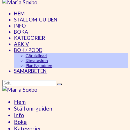
HEM
STÄLL OM-GUIDEN
INFO
BOKA
KATEGORIER
ARKIV
BOK / PODD
Gör skillnad
Klimatasken
Plan B-podden
SAMARBETEN
Hem
Ställ om-guiden
Info
Boka
Kategorier