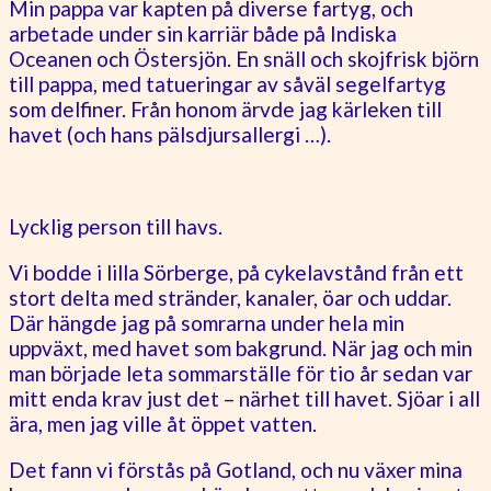
Min pappa var kapten på diverse fartyg, och
arbetade under sin karriär både på Indiska
Oceanen och Östersjön. En snäll och skojfrisk björn
till pappa, med tatueringar av såväl segelfartyg
som delfiner. Från honom ärvde jag kärleken till
havet (och hans pälsdjursallergi …).
Lycklig person till havs.
Vi bodde i lilla Sörberge, på cykelavstånd från ett
stort delta med stränder, kanaler, öar och uddar.
Där hängde jag på somrarna under hela min
uppväxt, med havet som bakgrund. När jag och min
man började leta sommarställe för tio år sedan var
mitt enda krav just det – närhet till havet. Sjöar i all
ära, men jag ville åt öppet vatten.
Det fann vi förstås på Gotland, och nu växer mina