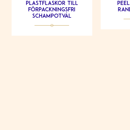
plastflaskor till
peel
förpackningsfri
ran
schampotvål