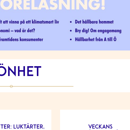
önhet
iter: Luktärter,
Veckans