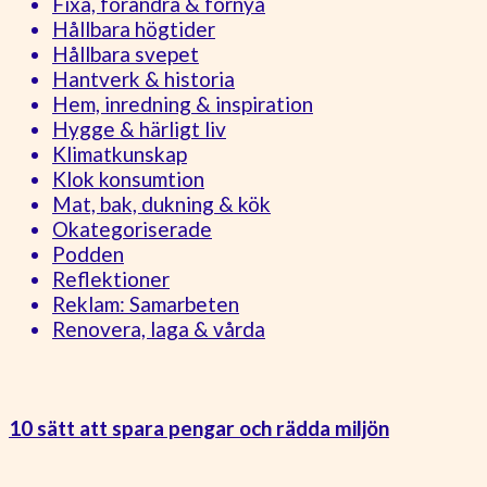
Fixa, förändra & förnya
Hållbara högtider
Hållbara svepet
Hantverk & historia
Hem, inredning & inspiration
Hygge & härligt liv
Klimatkunskap
Klok konsumtion
Mat, bak, dukning & kök
Okategoriserade
Podden
Reflektioner
Reklam: Samarbeten
Renovera, laga & vårda
10 sätt att spara pengar och rädda miljön