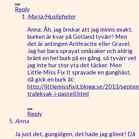
Reply
Maria/Husligheter
Anna: Åh, jag önskar att jag minns exakt,
burken är kvar på Gotland tyvärr! Men
det är antingen Anthracite eller Gravel.
Jag har bara sprayat småsaker och aldrig
bränt en hel burk på en gång, så tyvärr vet
jag inte hur stor yta det täcker. Men
Little Miss Fix It sprayade en gunghäst,
då gick en burk åt:
http://littlemissfixit.blogg.se/2013/septe
traleksak-i-pastell.html
Reply
Anna
Ja just det, gungälgen, det hade jag glömt! Då