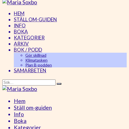
HEM
STÄLL OM-GUIDEN
INFO
BOKA
KATEGORIER
ARKIV
BOK / PODD
Gör skillnad
Klimatasken
Plan B-podden
SAMARBETEN
Hem
Ställ om-guiden
Info
Boka
Kategorier