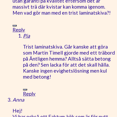
utan garanti på kvalitet eftersom det är
massivt trä där kvistar kan komma igenom.
Men vad gör man med en trist laminatskiva?!
Reply
Pia
Trist laminatskiva. Går kanske att göra
som Martin Timell gjorde med ett träbord
på Äntligen hemma? Alltså sätta betong
på den? Sen lacka för att det skall hålla.
Kanske ingen evighetslösning men kul
med betong!
Reply
Anna
Hej!
Vi har också ett Faktum-kök som är för nytt