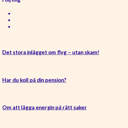
Det stora inlägget om flyg – utan skam!
Har du koll på din pension?
Om att lägga energin på rätt saker