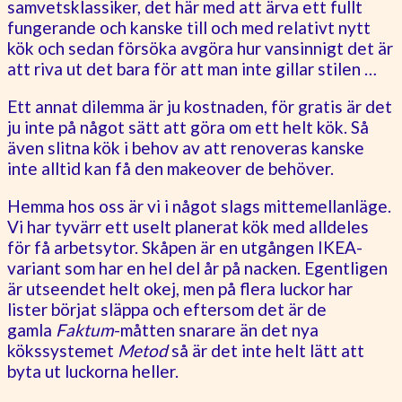
samvetsklassiker, det här med att ärva ett fullt
fungerande och kanske till och med relativt nytt
kök och sedan försöka avgöra hur vansinnigt det är
att riva ut det bara för att man inte gillar stilen …
Ett annat dilemma är ju kostnaden, för gratis är det
ju inte på något sätt att göra om ett helt kök. Så
även slitna kök i behov av att renoveras kanske
inte alltid kan få den makeover de behöver.
Hemma hos oss är vi i något slags mittemellanläge.
Vi har tyvärr ett uselt planerat kök med alldeles
för få arbetsytor. Skåpen är en utgången IKEA-
variant som har en hel del år på nacken. Egentligen
är utseendet helt okej, men på flera luckor har
lister börjat släppa och eftersom det är de
gamla
Faktum
-måtten snarare än det nya
kökssystemet
Metod
så är det inte helt lätt att
byta ut luckorna heller.