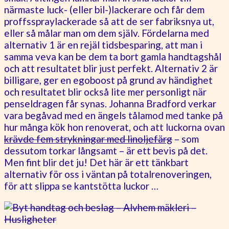
närmaste luck- (eller bil-)lackerare och får dem
proffsspraylackerade så att de ser fabriksnya ut,
eller så målar man om dem själv. Fördelarna med
alternativ 1 är en rejäl tidsbesparing, att man i
samma veva kan be dem ta bort gamla handtagshål
och att resultatet blir just perfekt. Alternativ 2 är
billigare, ger en egoboost på grund av händighet
och resultatet blir också lite mer personligt när
penseldragen får synas. Johanna Bradford verkar
vara begåvad med en ängels tålamod med tanke på
hur många kök hon renoverat, och att luckorna ovan
krävde fem strykningar med linoljefärg
– som
dessutom torkar långsamt – är ett bevis på det.
Men fint blir det ju! Det här är ett tänkbart
alternativ för oss i väntan på totalrenoveringen,
för att slippa se kantstötta luckor …