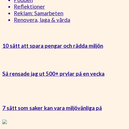
Reflektioner
Reklam: Samarbeten
Renovera, laga & vårda
10 sätt att spara pengar och rädda miljön
Så rensade jag ut 500+ prylar på en vecka
7 sätt som saker kan vara miljövänliga på