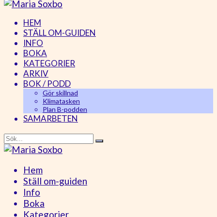
HEM
STÄLL OM-GUIDEN
INFO
BOKA
KATEGORIER
ARKIV
BOK / PODD
Gör skillnad
Klimatasken
Plan B-podden
SAMARBETEN
Hem
Ställ om-guiden
Info
Boka
Kategorier