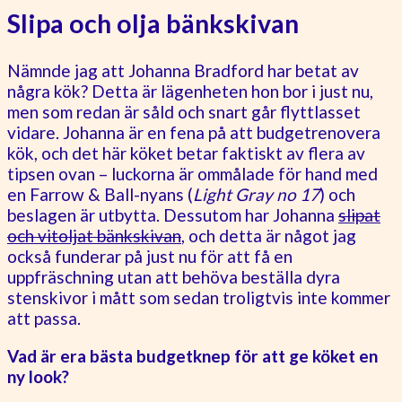
Slipa och olja bänkskivan
Nämnde jag att Johanna Bradford har betat av
några kök? Detta är lägenheten hon bor i just nu,
men som redan är såld och snart går flyttlasset
vidare. Johanna är en fena på att budgetrenovera
kök, och det här köket betar faktiskt av flera av
tipsen ovan – luckorna är ommålade för hand med
en Farrow & Ball-nyans (
Light Gray no 17
) och
beslagen är utbytta. Dessutom har Johanna
slipat
och vitoljat bänkskivan
, och detta är något jag
också funderar på just nu för att få en
uppfräschning utan att behöva beställa dyra
stenskivor i mått som sedan troligtvis inte kommer
att passa.
Vad är era bästa budgetknep för att ge köket en
ny look?