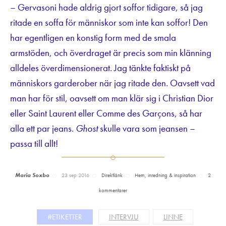
– Gervasoni hade aldrig gjort soffor tidigare, så jag
ritade en soffa för människor som inte kan soffor! Den
har egentligen en konstig form med de smala
armstöden, och överdraget är precis som min klänning
alldeles överdimensionerat. Jag tänkte faktiskt på
människors garderober när jag ritade den. Oavsett vad
man har för stil, oavsett om man klär sig i Christian Dior
eller Saint Laurent eller Comme des Garçons, så har
alla ett par jeans.
Ghost
skulle vara som jeansen –
passa till allt!
Maria Soxbo
23 sep 2016
Direktlänk
Hem, inredning & inspiration
2
kommentarer
#ETIKETTER
INTERVJU
LINNE