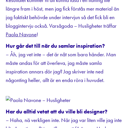
Resultatet kommer ni att kunna läsa i en tidning lite
längre fram i höst, men jag fick förstås mer material än
jag faktiskt behövde under intervjun så det fick bli en
bloggintervju också. Varsågoda – Husligheter träffar
Paola Navone
!
Hur går det till när du samlar inspiration?
– Åh, jag vet inte – det är nåt som bara händer. Man
måste andas för att överleva, jag måste samla
inspiration annars dör jag? Jag skriver inte ned
någonting heller, allt är en enda röra i huvudet.
Har du alltid vetat att du ville bli designer?
– Haha, nä verkligen inte. När jag var liten ville jag inte