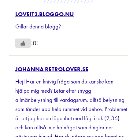
///////////////
LOVEIT2.BLOGGO.NU
Gillar denna blogg?
0
JOHANNA RETROLOVER.SE
Hej! Har en knivig fråga som du kanske kan
hjälpa mig med? Letar efter snygg
allmänbelysning till vardagsrum, alltså belysning
som tänder upp hela rummet vid behov. Problemet
är att jag har en lägenhet med lågt i tak (2,36)
och kan alltså inte ha något som dinglar ner i
gästernas huvud. Har du några snygga lamptips