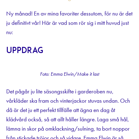
Ny månad! En av mina favoriter dessutom, för nu är det
ju definitivt vår! Här är vad som rör sig i mitt huvud just
nu:
Uppdrag
Foto: Emma Elwin/Make it last
Det pågår ju lite säsongsskifte i garderoben nu,
vårkläder ska fram och vinterjackor stuvas undan. Och
då är det ju ett perfekt tillfälle att ägna en dag åt
klädvård också, så att allt håller längre. Laga små hål,
lämna in skor på omklackning/sulning, ta bort noppor
från stickade tröjor och så vidare. Emma Elwin är så