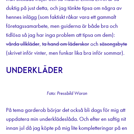
duktig på just detta, och jag tänkte tipsa om några av
hennes inlägg (som faktiskt råkar vara ett gammalt
företagssamarbete, men guiderna är både bra och
tidlösa så jag har inga problem att tipsa om dem):
vårda ullkläder
,
ta hand om läderskor
och
säsongsbyte
(skrivet inför vinter, men funkar lika bra inför sommar).
Underkläder
Foto: Pressbild Woron
På tema garderob börjar det också bli dags för mig att
uppdatera min underklädeslåda. Och efter en saftig nit
innan jul då jag köpte på mig lite kompletteringar på en