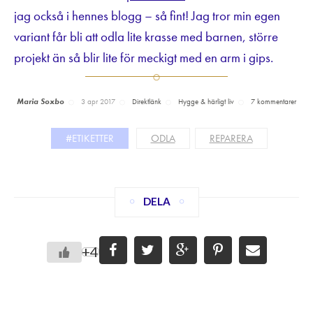
jag också i hennes blogg – så fint! Jag tror min egen
variant får bli att odla lite krasse med barnen, större
projekt än så blir lite för meckigt med en arm i gips.
Maria Soxbo
3 apr 2017
Direktlänk
Hygge & härligt liv
7 kommentarer
#ETIKETTER
ODLA
REPARERA
DELA
+4