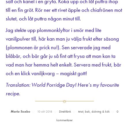
salt och kanel i en gryta. Koka upp och låt puttra ihop
till en fin gröt. Rör ner ett rivet äpple och chiafrönen mot
slutet, och låt puttra någon minut till.
Jag stekte upp plommonklyftor i smör med lite
vaniljpulver till, här kan man ju välja frukt efter säsong
(plommonen är prick nu!). Sen serverade jag med
blåbär, och bär går ju så fint att frysa att man kan ta
vad man har hemma helt enkelt. Servera med frukt, bär
och en klick vaniljkvarg – magiskt gott!
Translation: World Porridge Day! Here’s my favourite
recipe.
Maria Soxbo
10 okt 2018
Direktlänk
Mat, bak, dukning & kök
0
kommentarer