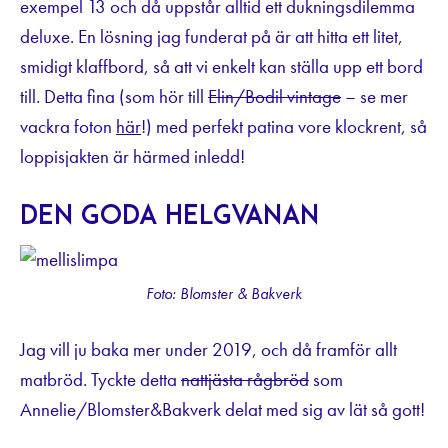
exempel 13 och då uppstår alltid ett dukningsdilemma
deluxe. En lösning jag funderat på är att hitta ett litet,
smidigt klaffbord, så att vi enkelt kan ställa upp ett bord
till. Detta fina (som hör till
Elin/Bodil vintage
– se mer
vackra foton
här
!) med perfekt patina vore klockrent, så
loppisjakten är härmed inledd!
Den goda helgvanan
Foto: Blomster & Bakverk
Jag vill ju baka mer under 2019, och då framför allt
matbröd. Tyckte detta
nattjästa rågbröd
som
Annelie/Blomster&Bakverk delat med sig av lät så gott!