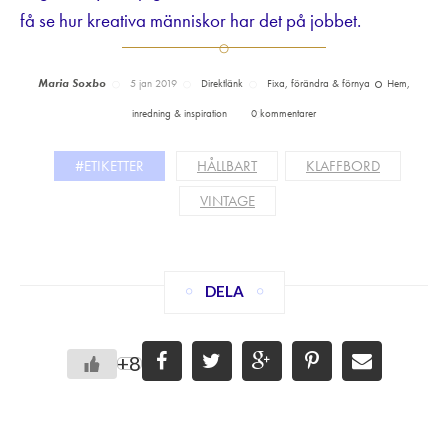
få se hur kreativa människor har det på jobbet.
Maria Soxbo
5 jan 2019
Direktlänk
Fixa, förändra & förnya
Hem,
inredning & inspiration
0 kommentarer
#ETIKETTER
HÅLLBART
KLAFFBORD
VINTAGE
DELA
+8