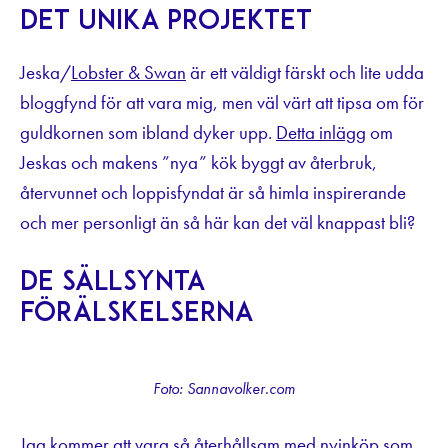
Det unika projektet
Jeska/
Lobster & Swan
är ett väldigt färskt och lite udda
bloggfynd för att vara mig, men väl värt att tipsa om för
guldkornen som ibland dyker upp.
Detta inlägg
om
Jeskas och makens ”nya” kök byggt av återbruk,
återvunnet och loppisfyndat är så himla inspirerande
och mer personligt än så här kan det väl knappast bli?
De sällsynta
förälskelserna
Foto: Sannavolker.com
Jag kommer att vara så återhållsam med nyinköp som