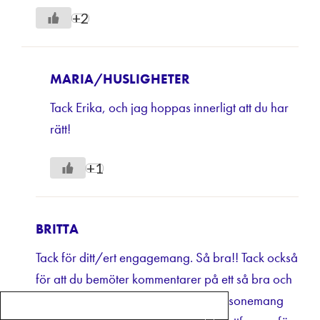
+2
MARIA/HUSLIGHETER
Tack Erika, och jag hoppas innerligt att du har
rätt!
+1
BRITTA
Tack för ditt/ert engagemang. Så bra!! Tack också
för att du bemöter kommentarer på ett så bra och
påläst sätt. Jag håller helt med i ert resonemang