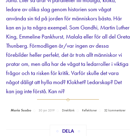
Jaha. Eller så drar vi paralleller till modiga, kloka,
ledare av olika slag genom historien som vågat
använda sin tid på jorden för människors bästa. Här
kan en ju ta några exempel. Som Gandhi, Martin Luther
King, Emmeline Pankhurst, Malala eller för all del Greta
Thunberg. Förmodligen är/var ingen av dessa
förebilder heller perfekt, det är trots allt människor vi
pratar om, men alla har de vågat ta ledarroller i viktiga
frågor och ta risken för kritik. Varför skulle det vara
något dåligt att hylla mod? Klokhet? Ledarskap? Det
kan jag inte förstå. Kan ni?
Maria Soxbo
30 jan 2019
Direktlänk
Reflektioner
32 kommentarer
DELA