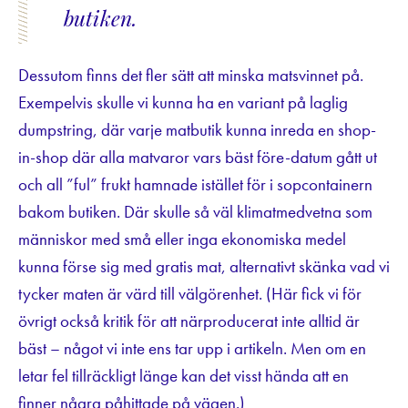
butiken.
Dessutom finns det fler sätt att minska matsvinnet på.
Exempelvis skulle vi kunna ha en variant på laglig
dumpstring, där varje matbutik kunna inreda en shop-
in-shop där alla matvaror vars bäst före-datum gått ut
och all ”ful” frukt hamnade istället för i sopcontainern
bakom butiken. Där skulle så väl klimatmedvetna som
människor med små eller inga ekonomiska medel
kunna förse sig med gratis mat, alternativt skänka vad vi
tycker maten är värd till välgörenhet. (Här fick vi för
övrigt också kritik för att närproducerat inte alltid är
bäst – något vi inte ens tar upp i artikeln. Men om en
letar fel tillräckligt länge kan det visst hända att en
finner några påhittade på vägen.)