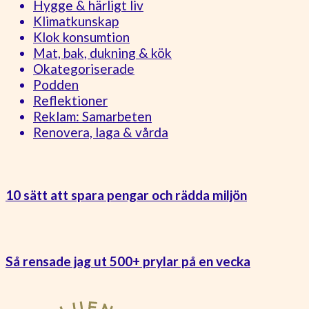
Hygge & härligt liv
Klimatkunskap
Klok konsumtion
Mat, bak, dukning & kök
Okategoriserade
Podden
Reflektioner
Reklam: Samarbeten
Renovera, laga & vårda
10 sätt att spara pengar och rädda miljön
Så rensade jag ut 500+ prylar på en vecka