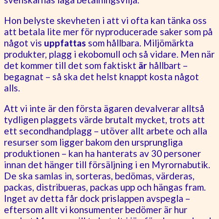
Hon belyste skevheten i att vi ofta kan tänka oss
att betala lite mer för nyproducerade saker som på
något vis
uppfattas
som hållbara. Miljömärkta
produkter, plagg i ekobomull och så vidare. Men när
det kommer till det som faktiskt
är
hållbart –
begagnat – så ska det helst knappt kosta något
alls.
Att vi inte är den första ägaren devalverar alltså
tydligen plaggets värde brutalt mycket, trots att
ett secondhandplagg – utöver allt arbete och alla
resurser som ligger bakom den ursprungliga
produktionen – kan ha hanterats av 30 personer
innan det hänger till försäljning i en Myrornabutik.
De ska samlas in, sorteras, bedömas, värderas,
packas, distribueras, packas upp och hängas fram.
Inget av detta får dock prislappen avspegla –
eftersom allt vi konsumenter bedömer är hur