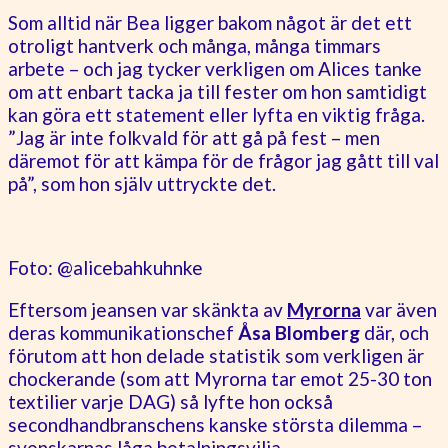
Som alltid när Bea ligger bakom något är det ett
otroligt hantverk och många, många timmars
arbete – och jag tycker verkligen om Alices tanke
om att enbart tacka ja till fester om hon samtidigt
kan göra ett statement eller lyfta en viktig fråga.
”Jag är inte folkvald för att gå på fest – men
däremot för att kämpa för de frågor jag gått till val
på”, som hon själv uttryckte det.
Foto: @alicebahkuhnke
Eftersom jeansen var skänkta av
Myrorna
var även
deras kommunikationschef
Åsa Blomberg
där, och
förutom att hon delade statistik som verkligen är
chockerande (som att Myrorna tar emot 25-30 ton
textilier varje DAG) så lyfte hon också
secondhandbranschens kanske största dilemma –
svenskarnas låga betalningsvilja.