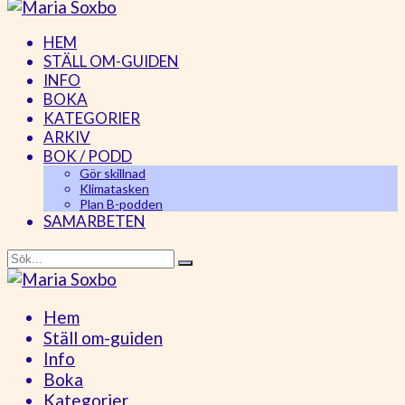
HEM
STÄLL OM-GUIDEN
INFO
BOKA
KATEGORIER
ARKIV
BOK / PODD
Gör skillnad
Klimatasken
Plan B-podden
SAMARBETEN
Hem
Ställ om-guiden
Info
Boka
Kategorier