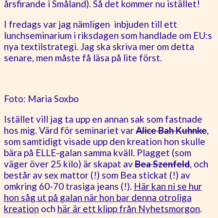
årsfirande i Småland). Så det kommer nu istället!
I fredags var jag nämligen inbjuden till ett
lunchseminarium i riksdagen som handlade om EU:s
nya textilstrategi. Jag ska skriva mer om detta
senare, men måste få läsa på lite först.
Foto: Maria Soxbo
Istället vill jag ta upp en annan sak som fastnade
hos mig. Värd för seminariet var
Alice Bah Kuhnke
,
som samtidigt visade upp den kreation hon skulle
bära på ELLE-galan samma kväll. Plagget (som
väger över 25 kilo) är skapat av
Bea Szenfeld
, och
består av sex mattor (!) som Bea stickat (!) av
omkring 60-70 trasiga jeans (!).
Här kan ni se hur
hon såg ut på galan när hon bar denna otroliga
kreation
och
här är ett klipp från Nyhetsmorgon
.