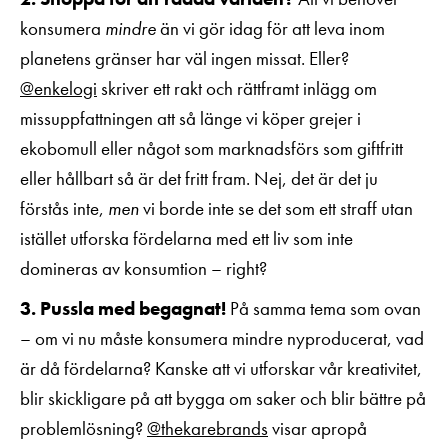
konsumera
mindre
än vi gör idag för att leva inom
planetens gränser har väl ingen missat. Eller?
@enkelogi
skriver ett rakt och rättframt inlägg om
missuppfattningen att så länge vi köper grejer i
ekobomull eller något som marknadsförs som giftfritt
eller hållbart så är det fritt fram. Nej, det är det ju
förstås inte,
men
vi borde inte se det som ett straff utan
istället utforska fördelarna med ett liv som inte
domineras av konsumtion – right?
3. Pussla med begagnat!
På samma tema som ovan
– om vi nu måste konsumera mindre nyproducerat, vad
är då fördelarna? Kanske att vi utforskar vår kreativitet,
blir skickligare på att bygga om saker och blir bättre på
problemlösning?
@thekarebrands
visar apropå