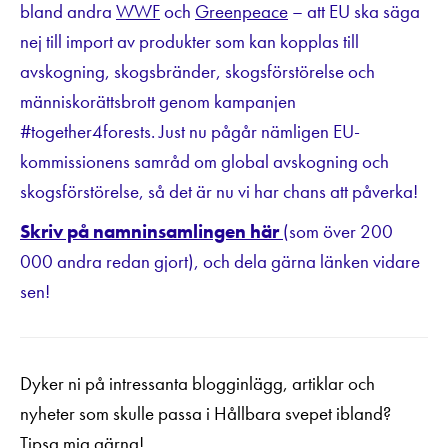
bland andra
WWF
och
Greenpeace
– att EU ska säga
nej till import av produkter som kan kopplas till
avskogning, skogsbränder, skogsförstörelse och
människorättsbrott genom kampanjen
#together4forests. Just nu pågår nämligen EU-
kommissionens samråd om global avskogning och
skogsförstörelse, så det är nu vi har chans att påverka!
Skriv på namninsamlingen här
(som över 200
000 andra redan gjort), och dela gärna länken vidare
sen!
Dyker ni på intressanta blogginlägg, artiklar och
nyheter som skulle passa i Hållbara svepet ibland?
Tipsa mig gärna!