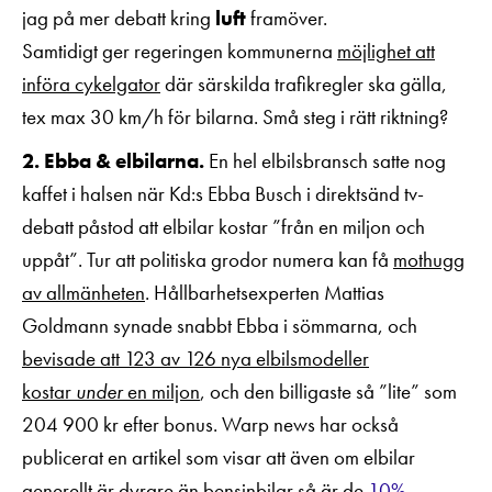
jag på mer debatt kring
luft
framöver.
Samtidigt ger regeringen kommunerna
möjlighet att
införa cykelgator
där särskilda trafikregler ska gälla,
tex max 30 km/h för bilarna. Små steg i rätt riktning?
2. Ebba & elbilarna.
En hel elbilsbransch satte nog
kaffet i halsen när Kd:s Ebba Busch i direktsänd tv-
debatt påstod att elbilar kostar ”från en miljon och
uppåt”. Tur att politiska grodor numera kan få
mothugg
av allmänheten
. Hållbarhetsexperten Mattias
Goldmann synade snabbt Ebba i sömmarna, och
bevisade att 123 av 126 nya elbilsmodeller
kostar
under
en miljon
, och den billigaste så ”lite” som
204 900 kr efter bonus. Warp news har också
publicerat en artikel som visar att även om elbilar
generellt är dyrare än bensinbilar så är de
10%