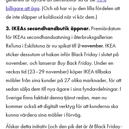
billigare att äga
. (Och så har vi ju den lilla fördelen att
de inte släpper ut koldioxid när vi kör dem.)
3. IKEAs secondhandbutik öppnar.
Premiärdatum
för IKEAs secondhandsatsning i återbruksgallerian
ReTuna i Eskilstuna är nu spikat till
2 november
. IKEA
sticker dessutom ut hakan inför Black Friday i slutet på
november, och lanserar
Buy Back Friday.
Under en
veckas tid (23–29 november) köper IKEA tillbaka
möbler från sina kunder på 27 olika marknader, för att
sedan sälja dem till nya ägare i sina fyndavdelningar. I
Sverige finns faktiskt denna tjänst redan, men nu
kommer också ett digitalt verktyg för att kunderna ska
kunna värdera sina möbler i förväg.
Älskar detta initiativ (och den pik det är åt Black Friday-