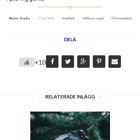
Maria Soxbo
17 okt 2020
Direktlänk
Hållbara svepet
0 kommentarer
DELA
+10
RELATERADE INLÄGG