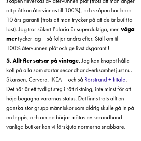
skåpen tillverkas av återvunnen plåt (trots att man anger
att plåt kan återvinnas till 100%), och skåpen har bara
10 års garanti (trots att man trycker på att de är built to
last). Jag tror säkert Polaria är superduktiga, men
våga
mer
tycker jag – så följer andra efter. Ställ om till
100% återvunnen plåt och ge livstidsgaranti!
5. Allt fler satsar på vintage.
Jag kan knappt hålla
koll på alla som startar secondhandverksamhet just nu.
Skansen, Cervera, IKEA – och så
Rörstrand + Iittala
.
Det här är ett tydligt steg i rätt riktning, inte minst för att
höja begagnatvarornas status. Det finns trots allt en
ganska stor grupp människor som aldrig skulle gå in på
en loppis, och om de börjar mötas av secondhand i
vanliga butiker kan vi förskjuta normerna snabbare.