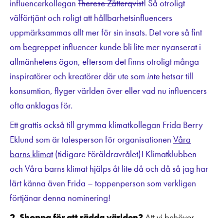
influencerkollegan
Therese Zätterqvist
! Så otroligt
välförtjänt och roligt att hållbarhetsinfluencers
uppmärksammas allt mer för sin insats. Det vore så fint
om begreppet influencer kunde bli lite mer nyanserat i
allmänhetens ögon, eftersom det finns otroligt många
inspiratörer och kreatörer där ute som
inte
hetsar till
konsumtion, flyger världen över eller vad nu influencers
ofta anklagas för.
Ett grattis också till grymma klimatkollegan Frida Berry
Eklund som är talesperson för organisationen
Våra
barns klimat
(tidigare Föräldravrålet)! Klimatklubben
och Våra barns klimat hjälps åt lite då och då så jag har
lärt känna även Frida – toppenperson som verkligen
förtjänar denna nominering!
2. Shoppa för att rädda världen?
Att vi behöver