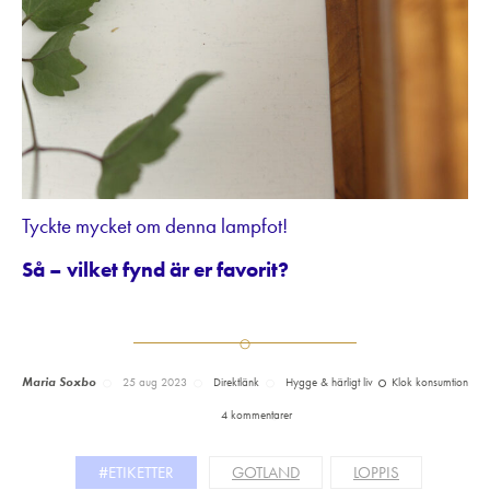
Tyckte mycket om denna lampfot!
Så – vilket fynd är er favorit?
Maria Soxbo
25 aug 2023
Direktlänk
Hygge & härligt liv
Klok konsumtion
4 kommentarer
#ETIKETTER
GOTLAND
LOPPIS