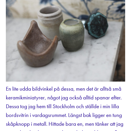
En lite udda bildvinkel på dessa, men det är alltså små
keramikminiatyrer, något jag också alltid spanar efter.
Dessa tog jag hem till Stockholm och ställde i min lilla
bordsvitrin i vardagsrummet. Längst bak ligger en tung
skåpknopp i metall. Hittade bara en, men tänker att jag