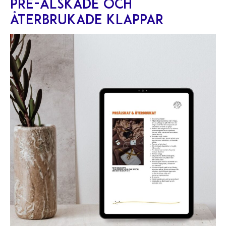
Pre-älskade och
återbrukade klappar