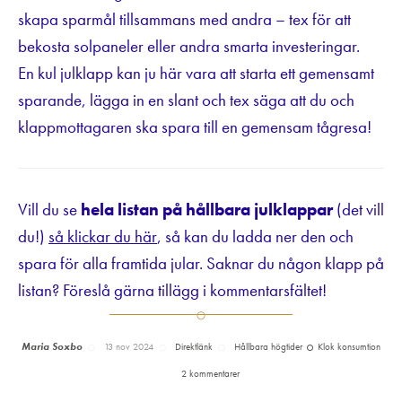
skapa sparmål tillsammans med andra – tex för att
bekosta solpaneler eller andra smarta investeringar.
En kul julklapp kan ju här vara att starta ett gemensamt
sparande, lägga in en slant och tex säga att du och
klappmottagaren ska spara till en gemensam tågresa!
Vill du se
hela listan på hållbara julklappar
(det vill
du!)
så klickar du här
, så kan du ladda ner den och
spara för alla framtida jular. Saknar du någon klapp på
listan? Föreslå gärna tillägg i kommentarsfältet!
Maria Soxbo
13 nov 2024
Direktlänk
Hållbara högtider
Klok konsumtion
2 kommentarer