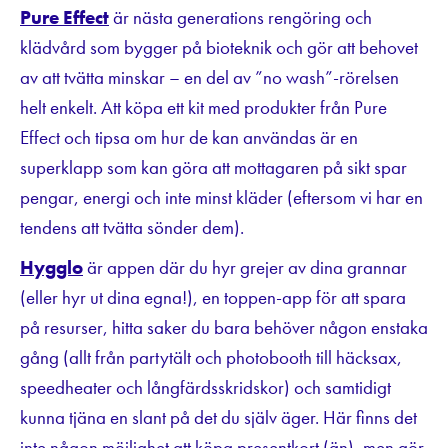
Pure Effect
är nästa generations rengöring och
klädvård som bygger på bioteknik och gör att behovet
av att tvätta minskar – en del av ”no wash”-rörelsen
helt enkelt. Att köpa ett kit med produkter från Pure
Effect och tipsa om hur de kan användas är en
superklapp som kan göra att mottagaren på sikt spar
pengar, energi och inte minst kläder (eftersom vi har en
tendens att tvätta sönder dem).
Hygglo
är appen där du hyr grejer av dina grannar
(eller hyr ut dina egna!), en toppen-app för att spara
på resurser, hitta saker du bara behöver någon enstaka
gång (allt från partytält och photobooth till häcksax,
speedheater och långfärdsskridskor) och samtidigt
kunna tjäna en slant på det du själv äger. Här finns det
inte någon möjlighet att köpa presentkort (än), men gör