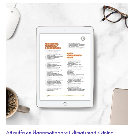
Att puffa en klappmottagare i klimatsmart riktning