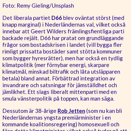
Foto: Remy Gieling/Unsplash
Det liberala partiet
D66
blev oväntat störst (med
knapp marginal) i Nederländernas val, vilket också
innebar att Geert Wilders främlingsfientliga parti
backade rejält. D66 har pratat om grundläggande
frågor som bostadskrisen i landet (vill bygga fler
rimligt prissatta bostäder samt stötta kommuner
som bygger hyresrätter), men har också en tydlig
klimatpolitik (mer förnybar energi, skarpare
klimatmål, minskad biltrafik och låta utsläpparen
betala) bland annat. Förbättrad integration av
invandrare och satsningar för jämställdhet och
jämlikhet. Ett slags liberalt mittenparti med en
smula vänsterpolitik på toppen, kan man säga.
Dessutom är 38-årige
Rob Jetten
(som nu kan bli
Nederländernas yngsta premiärminister i en
kommande koalitionsregering) homosexuell och
före detta klimatminister, vilket också tyder på att