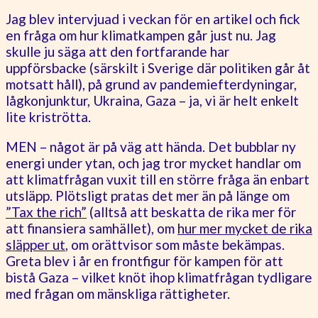
Jag blev intervjuad i veckan för en artikel och fick
en fråga om hur klimatkampen går just nu. Jag
skulle ju säga att den fortfarande har
uppförsbacke (särskilt i Sverige där politiken går åt
motsatt håll), på grund av pandemiefterdyningar,
lågkonjunktur, Ukraina, Gaza – ja, vi är helt enkelt
lite kriströtta.
MEN – något är på väg att hända. Det bubblar ny
energi under ytan, och jag tror mycket handlar om
att klimatfrågan vuxit till en större fråga än enbart
utsläpp. Plötsligt pratas det mer än på länge om
”Tax the rich”
(alltså att beskatta de rika mer för
att finansiera samhället), om
hur mer mycket de rika
släpper ut
, om orättvisor som måste bekämpas.
Greta blev i år en frontfigur för kampen för att
bistå Gaza – vilket knöt ihop klimatfrågan tydligare
med frågan om mänskliga rättigheter.