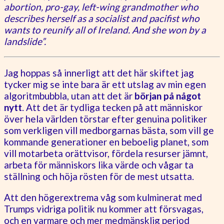
abortion, pro-gay, left-wing grandmother who
describes herself as a socialist and pacifist who
wants to reunify all of Ireland. And she won by a
landslide”.
Jag hoppas så innerligt att det här skiftet jag
tycker mig se inte bara är ett utslag av min egen
algoritmbubbla, utan att det är
början på något
nytt
. Att det är tydliga tecken på att människor
över hela världen törstar efter genuina politiker
som verkligen vill medborgarnas bästa, som vill ge
kommande generationer en beboelig planet, som
vill motarbeta orättvisor, fördela resurser jämnt,
arbeta för människors lika värde och vågar ta
ställning och höja rösten för de mest utsatta.
Att den högerextrema våg som kulminerat med
Trumps vidriga politik nu kommer att försvagas,
och en varmare och mer medmänsklig period