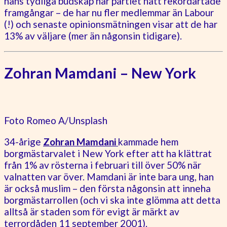
hans tydliga budskap har partiet nått rekordartade
framgångar – de har nu fler medlemmar än Labour
(!) och senaste opinionsmätningen visar att de har
13% av väljare (mer än någonsin tidigare).
Zohran Mamdani – New York
Foto Romeo A/Unsplash
34-årige
Zohran Mamdani
kammade hem
borgmästarvalet i New York efter att ha klättrat
från 1% av rösterna i februari till över 50% när
valnatten var över. Mamdani är inte bara ung, han
är också muslim – den första någonsin att inneha
borgmästarrollen (och vi ska inte glömma att detta
alltså är staden som för evigt är märkt av
terrordåden 11 september 2001).