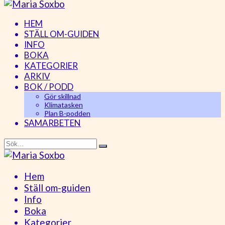
HEM
STÄLL OM-GUIDEN
INFO
BOKA
KATEGORIER
ARKIV
BOK / PODD
Gör skillnad
Klimatasken
Plan B-podden
SAMARBETEN
Hem
Ställ om-guiden
Info
Boka
Kategorier