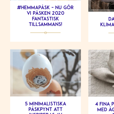
#hemmapåsk – nu gör
vi påsken 2020
fantastisk
Da
tillsammans!
klima
5 minimalistiska
4 fina 
påskpynt att
med äg