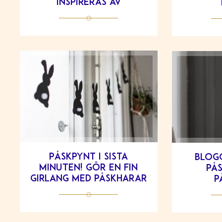
inspireras av
Påskpynt i sista
Blog
minuten! Gör en fin
på
girlang med påskharar
p