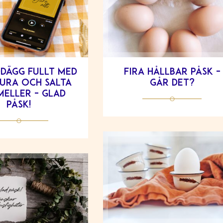
dägg fullt med
Fira hållbar påsk –
sura och salta
går det?
eller – glad
påsk!