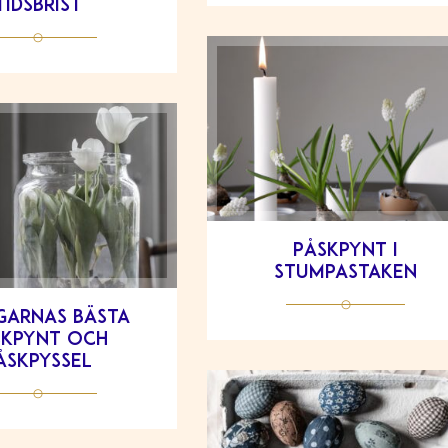
tidsbrist
Påskpynt i
stumpastaken
garnas bästa
skpynt och
åskpyssel