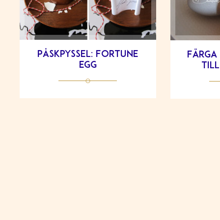
Påskpyssel: Fortune
Färga 
egg
til