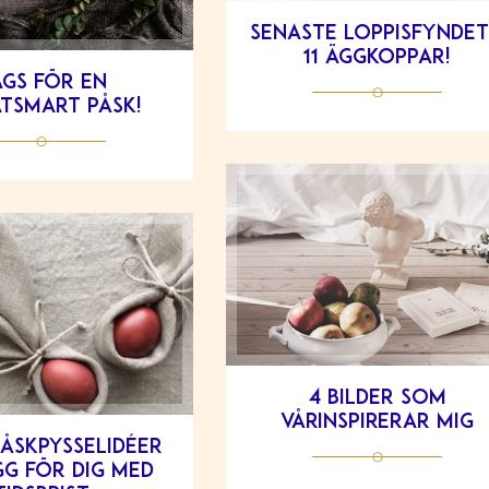
Senaste loppisfyndet
11 äggkoppar!
gs för en
tsmart påsk!
4 bilder som
vårinspirerar mig
påskpysselidéer
g för dig med