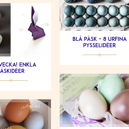
Blå påsk – 8 urfina
pysselidéer
vecka! Enkla
påskidéer