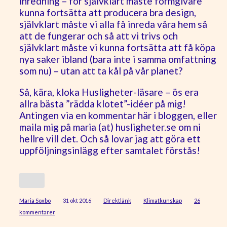
inredning – för självklart måste formgivare
kunna fortsätta att producera bra design,
självklart måste vi alla få inreda våra hem så
att de fungerar och så att vi trivs och
självklart måste vi kunna fortsätta att få köpa
nya saker ibland (bara inte i samma omfattning
som nu) – utan att ta kål på vår planet?
Så, kära, kloka Husligheter-läsare – ös era
allra bästa ”rädda klotet”-idéer på mig!
Antingen via en kommentar här i bloggen, eller
maila mig på maria (at) husligheter.se om ni
hellre vill det. Och så lovar jag att göra ett
uppföljningsinlägg efter samtalet förstås!
Maria Soxbo
31 okt 2016
Direktlänk
Klimatkunskap
26
kommentarer