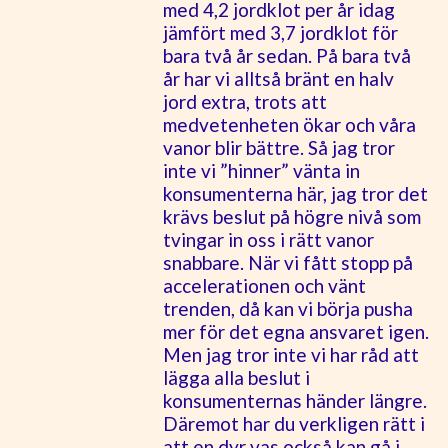
med 4,2 jordklot per år idag
jämfört med 3,7 jordklot för
bara två år sedan. På bara två
år har vi alltså bränt en halv
jord extra, trots att
medvetenheten ökar och våra
vanor blir bättre. Så jag tror
inte vi ”hinner” vänta in
konsumenterna här, jag tror det
krävs beslut på högre nivå som
tvingar in oss i rätt vanor
snabbare. När vi fått stopp på
accelerationen och vänt
trenden, då kan vi börja pusha
mer för det egna ansvaret igen.
Men jag tror inte vi har råd att
lägga alla beslut i
konsumenternas händer längre.
Däremot har du verkligen rätt i
att en dyr vas också kan gå i