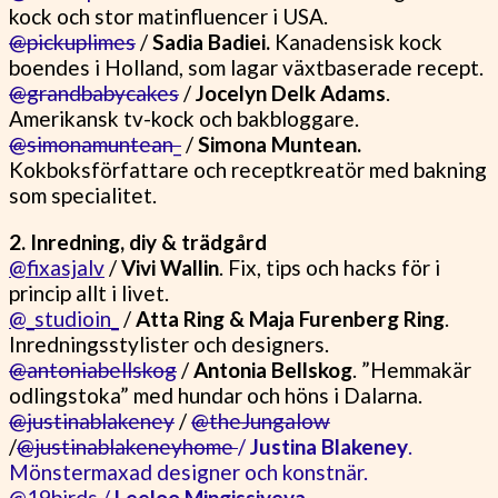
kock och stor matinfluencer i USA.
@pickuplimes
/
Sadia Badiei.
Kanadensisk kock
boendes i Holland, som lagar växtbaserade recept.
@grandbabycakes
/
Jocelyn Delk Adams
.
Amerikansk tv-kock och bakbloggare.
@simonamuntean_
/
Simona Muntean.
Kokboksförfattare och receptkreatör med bakning
som specialitet.
2. Inredning, diy & trädgård
@fixasjalv
/
Vivi Wallin
. Fix, tips och hacks för i
princip allt i livet.
@_studioin_
/
Atta Ring & Maja Furenberg Ring
.
Inredningsstylister och designers.
@antoniabellskog
/
Antonia Bellskog
. ”Hemmakär
odlingstoka” med hundar och höns i Dalarna.
@justinablakeney
/
@theJungalow
/
@justinablakeneyhome
/
Justina Blakeney
.
Mönstermaxad designer och konstnär.
@19birds
/
Leeloo Mingissiyeva
.