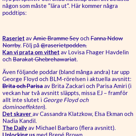
någon som måste ”lära ut”. Här kommer några
poddtips:
Raseriet
av
Amie Bramme Sey
och
Fanna Ndow
Norrby
. Följ på
@raserietpodden.
Kan vi prata om vithet
av Lovisa Fhager Havdelin
och
Barakat Ghebrehawariat
.
Även följande poddar (bland många andra) tar upp
George Floyd och BLM-rörelsen i aktuella avsnitt:
Brita och Parisa
av Brita Zackari och Parisa Amiri (i
veckan har två avsnitt släppts, missa EJ – framför
allt inte slutet i
George Floyd och
dominoeffekten
).
Det skaver
av Cassandra Klatzkow, Elsa Ekman och
Nadia Kandil.
The Daily
av Michael Barbaro (flera avsnitt).
Unlocking us
med Brené Brown.