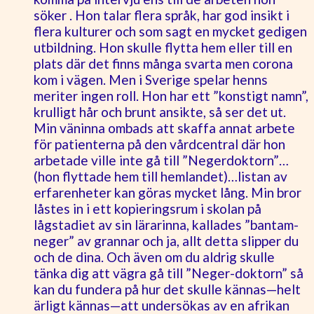
söker . Hon talar flera språk, har god insikt i
flera kulturer och som sagt en mycket gedigen
utbildning. Hon skulle flytta hem eller till en
plats där det finns många svarta men corona
kom i vägen. Men i Sverige spelar henns
meriter ingen roll. Hon har ett ”konstigt namn”,
krulligt hår och brunt ansikte, så ser det ut.
Min väninna ombads att skaffa annat arbete
för patienterna på den vårdcentral där hon
arbetade ville inte gå till ”Negerdoktorn”…
(hon flyttade hem till hemlandet)…listan av
erfarenheter kan göras mycket lång. Min bror
låstes in i ett kopieringsrum i skolan på
lågstadiet av sin lärarinna, kallades ”bantam-
neger” av grannar och ja, allt detta slipper du
och de dina. Och även om du aldrig skulle
tänka dig att vägra gå till ”Neger-doktorn” så
kan du fundera på hur det skulle kännas—helt
ärligt kännas—att undersökas av en afrikan