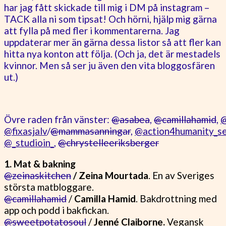
har jag fått skickade till mig i DM på instagram –
TACK alla ni som tipsat! Och hörni, hjälp mig gärna
att fylla på med fler i kommentarerna. Jag
uppdaterar mer än gärna dessa listor så att fler kan
hitta nya konton att följa. (Och ja, det är mestadels
kvinnor. Men så ser ju även den vita bloggosfären
ut.)
Övre raden från vänster:
@asabea
,
@camillahamid
,
@
@fixasjalv
/
@mammasanningar
,
@action4humanity_s
@_studioin_
,
@chrystelleeriksberger
1. Mat & bakning
@zeinaskitchen
/ Zeina Mourtada
. En av Sveriges
största matbloggare.
@camillahamid
/
Camilla Hamid
. Bakdrottning med
app och podd i bakfickan.
@sweetpotatosoul
/
Jenné Claiborne.
Vegansk