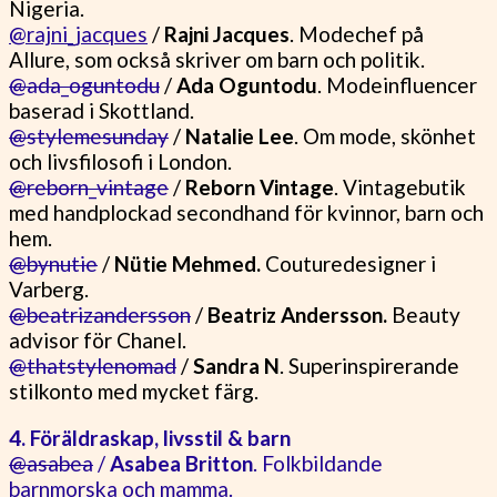
Nigeria.
@rajni_jacques
/
Rajni Jacques
. Modechef på
Allure, som också skriver om barn och politik.
@ada_oguntodu
/
Ada Oguntodu
. Modeinfluencer
baserad i Skottland.
@stylemesunday
/
Natalie Lee
. Om mode, skönhet
och livsfilosofi i London.
@reborn_vintage
/
Reborn Vintage
. Vintagebutik
med handplockad secondhand för kvinnor, barn och
hem.
@bynutie
/
Nütie Mehmed.
Couturedesigner i
Varberg.
@beatrizandersson
/
Beatriz Andersson.
Beauty
advisor för Chanel.
@thatstylenomad
/
Sandra N
. Superinspirerande
stilkonto med mycket färg.
4. Föräldraskap, livsstil & barn
@asabea
/
Asabea Britton
. Folkbildande
barnmorska och mamma.