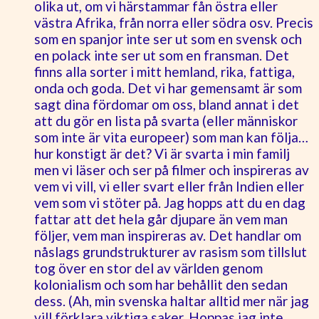
olika ut, om vi härstammar fån östra eller
västra Afrika, från norra eller södra osv. Precis
som en spanjor inte ser ut som en svensk och
en polack inte ser ut som en fransman. Det
finns alla sorter i mitt hemland, rika, fattiga,
onda och goda. Det vi har gemensamt är som
sagt dina fördomar om oss, bland annat i det
att du gör en lista på svarta (eller människor
som inte är vita europeer) som man kan följa…
hur konstigt är det? Vi är svarta i min familj
men vi läser och ser på filmer och inspireras av
vem vi vill, vi eller svart eller från Indien eller
vem som vi stöter på. Jag hopps att du en dag
fattar att det hela går djupare än vem man
följer, vem man inspireras av. Det handlar om
nåslags grundstrukturer av rasism som tillslut
tog över en stor del av världen genom
kolonialism och som har behållit den sedan
dess. (Ah, min svenska haltar alltid mer när jag
vill förklara viktiga saker. Hoppas jag inte