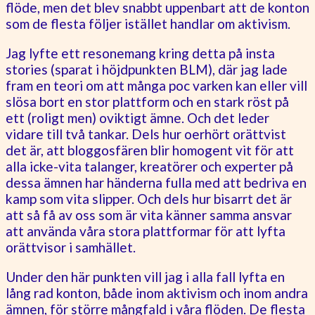
flöde, men det blev snabbt uppenbart att de konton
som de flesta följer istället handlar om aktivism.
Jag lyfte ett resonemang kring detta på insta
stories (sparat i höjdpunkten BLM), där jag lade
fram en teori om att många poc varken kan eller vill
slösa bort en stor plattform och en stark röst på
ett (roligt men) oviktigt ämne. Och det leder
vidare till två tankar. Dels hur oerhört orättvist
det är, att bloggosfären blir homogent vit för att
alla icke-vita talanger, kreatörer och experter på
dessa ämnen har händerna fulla med att bedriva en
kamp som vita slipper. Och dels hur bisarrt det är
att så få av oss som är vita känner samma ansvar
att använda våra stora plattformar för att lyfta
orättvisor i samhället.
Under den här punkten vill jag i alla fall lyfta en
lång rad konton, både inom aktivism och inom andra
ämnen, för större mångfald i våra flöden. De flesta