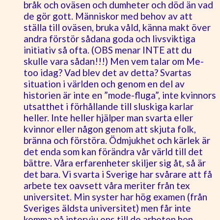
bråk och oväsen och dumheter och död än vad
de gör gott. Människor med behov av att
ställa till oväsen, bruka våld, känna makt över
andra förstör sådana goda och livsviktiga
initiativ så ofta. (OBS menar INTE att du
skulle vara sådan!!!) Men vem talar om Me-
too idag? Vad blev det av detta? Svartas
situation i världen och genom en del av
historien är inte en ”mode-fluga”, inte kvinnors
utsatthet i förhållande till sluskiga karlar
heller. Inte heller hjälper man svarta eller
kvinnor eller någon genom att skjuta folk,
bränna och förstöra. Ödmjukhet och kärlek är
det enda som kan förändra vår värld till det
bättre. Våra erfarenheter skiljer sig åt, så är
det bara. Vi svarta i Sverige har svårare att få
arbete tex oavsett våra meriter från tex
universitet. Min syster har hög examen (från
Sveriges äldsta universitet) men får inte
komma på intervju ens till de arbeten hon