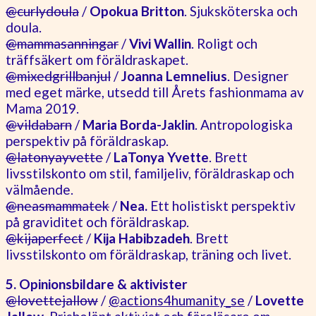
@curlydoula
/
Opokua Britton
. Sjuksköterska och
doula.
@mammasanningar
/
Vivi Wallin
. Roligt och
träffsäkert om föräldraskapet.
@mixedgrillbanjul
/
Joanna Lemnelius
. Designer
med eget märke, utsedd till Årets fashionmama av
Mama 2019.
@vildabarn
/
Maria Borda-Jaklin
. Antropologiska
perspektiv på föräldraskap.
@latonyayvette
/
LaTonya Yvette
. Brett
livsstilskonto om stil, familjeliv, föräldraskap och
välmående.
@neasmammatek
/
Nea.
Ett holistiskt perspektiv
på graviditet och föräldraskap.
@kijaperfect
/
Kija Habibzadeh
. Brett
livsstilskonto om föräldraskap, träning och livet.
5. Opinionsbildare & aktivister
@lovettejallow
/
@actions4humanity_se
/
Lovette