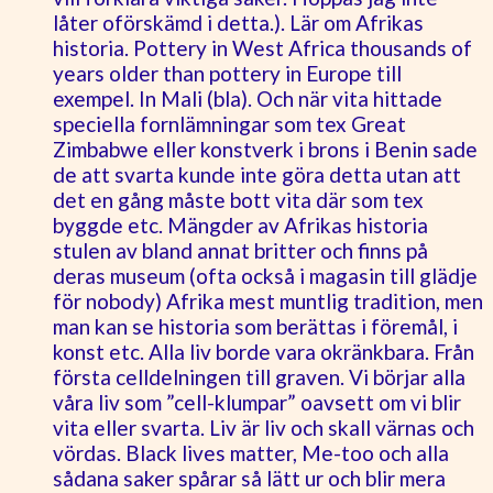
låter oförskämd i detta.). Lär om Afrikas
historia. Pottery in West Africa thousands of
years older than pottery in Europe till
exempel. In Mali (bla). Och när vita hittade
speciella fornlämningar som tex Great
Zimbabwe eller konstverk i brons i Benin sade
de att svarta kunde inte göra detta utan att
det en gång måste bott vita där som tex
byggde etc. Mängder av Afrikas historia
stulen av bland annat britter och finns på
deras museum (ofta också i magasin till glädje
för nobody) Afrika mest muntlig tradition, men
man kan se historia som berättas i föremål, i
konst etc. Alla liv borde vara okränkbara. Från
första celldelningen till graven. Vi börjar alla
våra liv som ”cell-klumpar” oavsett om vi blir
vita eller svarta. Liv är liv och skall värnas och
vördas. Black lives matter, Me-too och alla
sådana saker spårar så lätt ur och blir mera