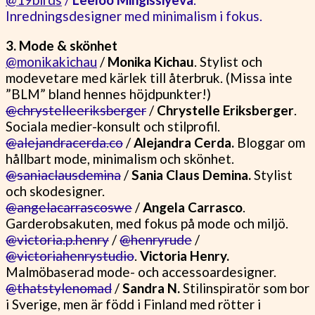
Inredningsdesigner med minimalism i fokus.
3. Mode & skönhet
@monikakichau
/
Monika Kichau
. Stylist och
modevetare med kärlek till återbruk. (Missa inte
”BLM” bland hennes höjdpunkter!)
@chrystelleeriksberger
/
Chrystelle Eriksberger
.
Sociala medier-konsult och stilprofil.
@alejandracerda.co
/
Alejandra Cerda.
Bloggar om
hållbart mode, minimalism och skönhet.
@saniaclausdemina
/
Sania Claus Demina.
Stylist
och skodesigner.
@angelacarrascoswe
/
Angela Carrasco
.
Garderobsakuten, med fokus på mode och miljö.
@victoria.p.henry
/
@henryrude
/
@victoriahenrystudio
.
Victoria Henry.
Malmöbaserad mode- och accessoardesigner.
@thatstylenomad
/
Sandra N.
Stilinspiratör som bor
i Sverige, men är född i Finland med rötter i