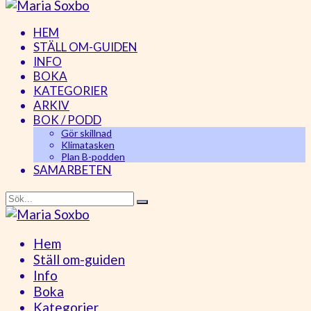
HEM
STÄLL OM-GUIDEN
INFO
BOKA
KATEGORIER
ARKIV
BOK / PODD
Gör skillnad
Klimatasken
Plan B-podden
SAMARBETEN
Hem
Ställ om-guiden
Info
Boka
Kategorier