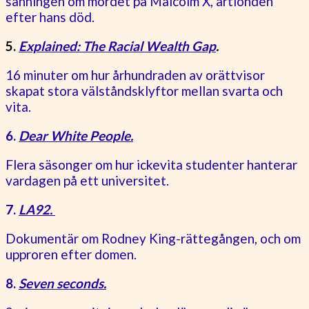
sanningen om mordet på Malcolm X, årtionden
efter hans död.
5.
Explained: The Racial Wealth Gap
.
16 minuter om hur århundraden av orättvisor
skapat stora välståndsklyftor mellan svarta och
vita.
6.
Dear White People.
Flera säsonger om hur ickevita studenter hanterar
vardagen på ett universitet.
7.
LA92.
Dokumentär om Rodney King-rättegången, och om
upproren efter domen.
8.
Seven seconds.