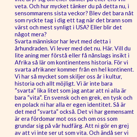
veta. Och hur mycket tänker du på detta nu, i
sensommarens sista veckor? Blev det bara nåt
som ryckte tag i dig ett tag när det brann som
värst och mest synligt i USA? Eller blir det
något mera?
Svarta människor har levt med detta i
århundraden. Vi lever med det nu. Här. Vill du
lite aning mer förstå eller få nånslags insikt i
Afrika så lär om kontinentens historia. För vi
svarta afrikaner kommer från en hel kontinent.
Vi har så mycket som skiljer oss år i kultur,
historia och allt möjligt. Vi är inte bara
”svarta” lika litet som jag antar att ni alla är
bara ”vita”. En svensk och en grek, en tysk och
en polack ni har alla er egen identitet. Så är
det med ”svarta” också. Det vi har gemensamt
är era fördomar mot oss och om oss som
grundar sig på vår hudfärg. Att ni gör en grej
av att vi inte ser ut som vita. Och ändå ser vi