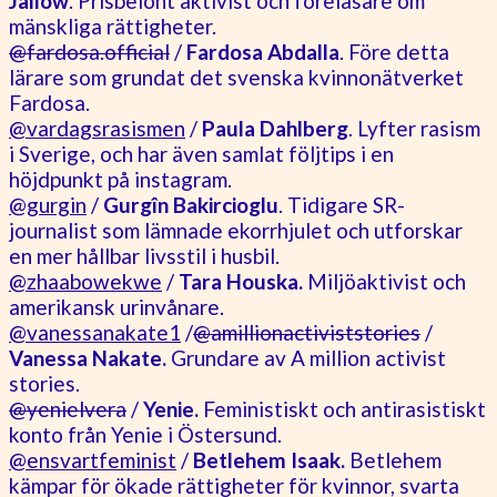
Jallow
. Prisbelönt aktivist och föreläsare om
mänskliga rättigheter.
@fardosa.official
/
Fardosa Abdalla
. Före detta
lärare som grundat det svenska kvinnonätverket
Fardosa.
@vardagsrasismen
/
Paula Dahlberg
. Lyfter rasism
i Sverige, och har även samlat följtips i en
höjdpunkt på instagram.
@gurgin
/
Gurgîn Bakircioglu
. Tidigare SR-
journalist som lämnade ekorrhjulet och utforskar
en mer hållbar livsstil i husbil.
@zhaabowekwe
/
Tara Houska.
Miljöaktivist och
amerikansk urinvånare.
@vanessanakate1
/
@amillionactiviststories
/
Vanessa Nakate.
Grundare av A million activist
stories.
@yenielvera
/
Yenie.
Feministiskt och antirasistiskt
konto från Yenie i Östersund.
@ensvartfeminist
/
Betlehem Isaak.
Betlehem
kämpar för ökade rättigheter för kvinnor, svarta