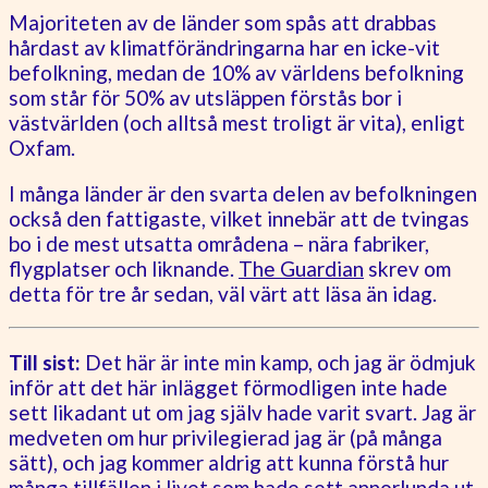
Majoriteten av de länder som spås att drabbas
hårdast av klimatförändringarna har en icke-vit
befolkning, medan de 10% av världens befolkning
som står för 50% av utsläppen förstås bor i
västvärlden (och alltså mest troligt är vita), enligt
Oxfam.
I många länder är den svarta delen av befolkningen
också den fattigaste, vilket innebär att de tvingas
bo i de mest utsatta områdena – nära fabriker,
flygplatser och liknande.
The Guardian
skrev om
detta för tre år sedan, väl värt att läsa än idag.
Till sist:
Det här är inte min kamp, och jag är ödmjuk
inför att det här inlägget förmodligen inte hade
sett likadant ut om jag själv hade varit svart. Jag är
medveten om hur privilegierad jag är (på många
sätt), och jag kommer aldrig att kunna förstå hur
många tillfällen i livet som hade sett annorlunda ut