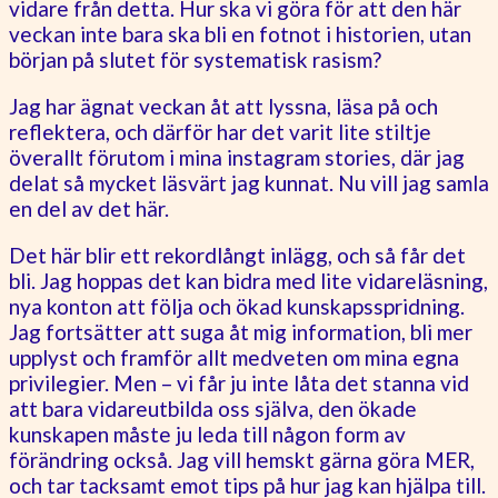
vidare från detta. Hur ska vi göra för att den här
veckan inte bara ska bli en fotnot i historien, utan
början på slutet för systematisk rasism?
Jag har ägnat veckan åt att lyssna, läsa på och
reflektera, och därför har det varit lite stiltje
överallt förutom i mina instagram stories, där jag
delat så mycket läsvärt jag kunnat. Nu vill jag samla
en del av det här.
Det här blir ett rekordlångt inlägg, och så får det
bli. Jag hoppas det kan bidra med lite vidareläsning,
nya konton att följa och ökad kunskapsspridning.
Jag fortsätter att suga åt mig information, bli mer
upplyst och framför allt medveten om mina egna
privilegier. Men – vi får ju inte låta det stanna vid
att bara vidareutbilda oss själva, den ökade
kunskapen måste ju leda till någon form av
förändring också. Jag vill hemskt gärna göra MER,
och tar tacksamt emot tips på hur jag kan hjälpa till.