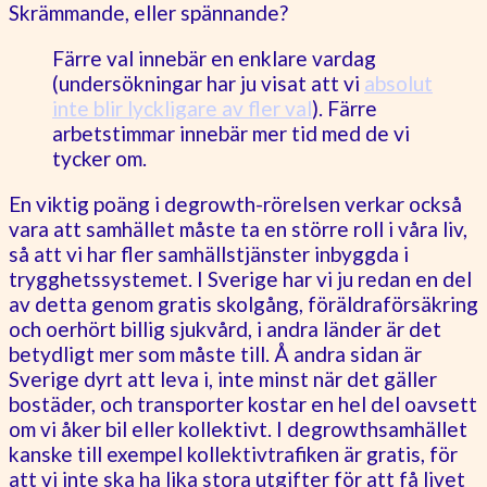
Skrämmande, eller spännande?
Färre val innebär en enklare vardag
(undersökningar har ju visat att vi
absolut
inte blir lyckligare av fler val
). Färre
arbetstimmar innebär mer tid med de vi
tycker om.
En viktig poäng i degrowth-rörelsen verkar också
vara att samhället måste ta en större roll i våra liv,
så att vi har fler samhällstjänster inbyggda i
trygghetssystemet. I Sverige har vi ju redan en del
av detta genom gratis skolgång, föräldraförsäkring
och oerhört billig sjukvård, i andra länder är det
betydligt mer som måste till. Å andra sidan är
Sverige dyrt att leva i, inte minst när det gäller
bostäder, och transporter kostar en hel del oavsett
om vi åker bil eller kollektivt. I degrowthsamhället
kanske till exempel kollektivtrafiken är gratis, för
att vi inte ska ha lika stora utgifter för att få livet