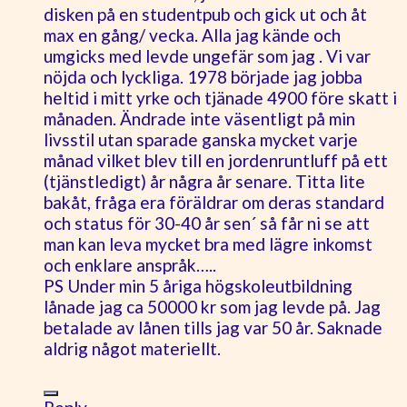
disken på en studentpub och gick ut och åt
max en gång/ vecka. Alla jag kände och
umgicks med levde ungefär som jag . Vi var
nöjda och lyckliga. 1978 började jag jobba
heltid i mitt yrke och tjänade 4900 före skatt i
månaden. Ändrade inte väsentligt på min
livsstil utan sparade ganska mycket varje
månad vilket blev till en jordenruntluff på ett
(tjänstledigt) år några år senare. Titta lite
bakåt, fråga era föräldrar om deras standard
och status för 30-40 år sen´ så får ni se att
man kan leva mycket bra med lägre inkomst
och enklare anspråk…..
PS Under min 5 åriga högskoleutbildning
lånade jag ca 50000 kr som jag levde på. Jag
betalade av lånen tills jag var 50 år. Saknade
aldrig något materiellt.