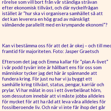
rörelse som vill bort från vår ständiga strävan
efter ekonomisk tillväxt, och där nyckelfrågan
istället är ”hur ska vi organisera samhället så att
det kan leverera en hög grad av mänskligt
välmående parallellt med en krympande ekonomi”?
Kan vi bestämma oss för att det är okej – och till m
framtid för majoriteten. Foto: Jasper Graetsch
Eftersom det jag och Emma kallar för ”plan A-livet”
i vår podd tyvärr inte är hållbart ens för oss som
människor tycker jag det här är spännande att
fundera kring. För just nu har vi ju byggt ett
samhälle kring tillväxt, status, pengar, karriär och
prylar. Vi har målat in oss i ett överbelånat hörn,
som dessutom innebär att vi måste jobba alldeles
för mycket för att ha råd att leva våra alldeles för
fossilberoende liv. Och när vi inte får ihop det går