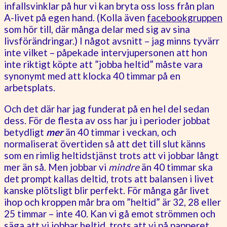
infallsvinklar på hur vi kan bryta oss loss från plan
A-livet på egen hand. (Kolla även
facebookgruppen
som hör till, där många delar med sig av sina
livsförändringar.) I något avsnitt – jag minns tyvärr
inte vilket – påpekade intervjupersonen att hon
inte riktigt köpte att ”jobba heltid” måste vara
synonymt med att klocka 40 timmar på en
arbetsplats.
Och det där har jag funderat på en hel del sedan
dess. För de flesta av oss har ju i perioder jobbat
betydligt
mer
än 40 timmar i veckan, och
normaliserat övertiden så att det till slut känns
som en rimlig heltidstjänst trots att vi jobbar långt
mer än så. Men jobbar vi
mindre
än 40 timmar ska
det prompt kallas deltid, trots att balansen i livet
kanske plötsligt blir perfekt. För många går livet
ihop och kroppen mår bra om ”heltid” är 32, 28 eller
25 timmar – inte 40. Kan vi gå emot strömmen och
säga att vi jobbar heltid, trots att vi på papperet