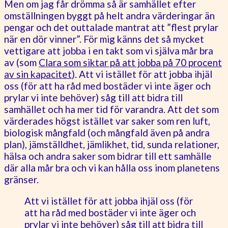
Men om jag får drömma så är samhället efter
omställningen byggt på helt andra värderingar än
pengar och det outtalade mantrat att ”flest prylar
när en dör vinner”. För mig känns det så mycket
vettigare att jobba i en takt som vi själva mår bra
av (som
Clara som siktar på att jobba på 70 procent
av sin kapacitet
). Att vi istället för att jobba ihjäl
oss (för att ha råd med bostäder vi inte äger och
prylar vi inte behöver) såg till att bidra till
samhället och ha mer tid för varandra. Att det som
värderades högst istället var saker som ren luft,
biologisk mångfald (och mångfald även på andra
plan), jämställdhet, jämlikhet, tid, sunda relationer,
hälsa och andra saker som bidrar till ett samhälle
där alla mår bra och vi kan hålla oss inom planetens
gränser.
Att vi istället för att jobba ihjäl oss (för
att ha råd med bostäder vi inte äger och
prylar vi inte behöver) såg till att bidra till