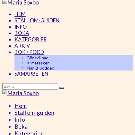
HEM
STÄLL OM-GUIDEN
INFO
BOKA
KATEGORIER
ARKIV
BOK / PODD
Gör skillnad
Klimatasken
Plan B-podden
SAMARBETEN
Hem
Ställ om-guiden
Info
Boka
Kategorier