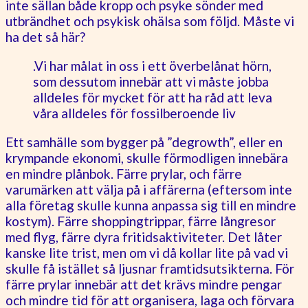
inte sällan både kropp och psyke sönder med
utbrändhet och psykisk ohälsa som följd. Måste vi
ha det så här?
.Vi har målat in oss i ett överbelånat hörn,
som dessutom innebär att vi måste jobba
alldeles för mycket för att ha råd att leva
våra alldeles för fossilberoende liv
Ett samhälle som bygger på ”degrowth”, eller en
krympande ekonomi, skulle förmodligen innebära
en mindre plånbok. Färre prylar, och färre
varumärken att välja på i affärerna (eftersom inte
alla företag skulle kunna anpassa sig till en mindre
kostym). Färre shoppingtrippar, färre långresor
med flyg, färre dyra fritidsaktiviteter. Det låter
kanske lite trist, men om vi då kollar lite på vad vi
skulle få istället så ljusnar framtidsutsikterna. För
färre prylar innebär att det krävs mindre pengar
och mindre tid för att organisera, laga och förvara