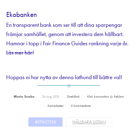
Ekobanken
En transparent bank som ser till att dina sparpengar
främjar samhället, genom att investera dem hållbart.
Hamnar i topp i Fair Finance Guides rankning varje år.
Läs mer här!
Hoppas ni har nytta av denna lathund till bättre val!
Maria Soxbo
26 aug 2021
Direktlänk
Klok konsumtion
Reklam:
Samarbeten
0 kommentarer
#ETIKETTER
HÅLLBARA LISTAN