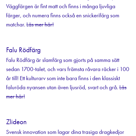
Väggfärgen är fint matt och finns i många ljuvliga
färger, och numera finns också en snickerifärg som
matchar.
Läs mer här!
Falu Rödfärg
Falu Rödfärg är slamfärg som gjorts på samma sätt
sedan 1700-talet, och vars främsta råvara räcker i 100
år till! Ett kulturarv som inte bara finns i den klassiskt
faluröda nyansen utan även ljusröd, svart och grå.
Läs
mer här!
Zlideon
Svensk innovation som lagar dina trasiga dragkedjor