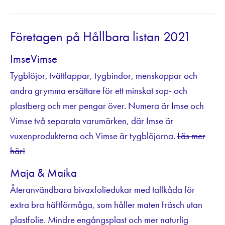
Företagen på Hållbara listan 2021
ImseVimse
Tygblöjor, tvättlappar, tygbindor, menskoppar och
andra grymma ersättare för ett minskat sop- och
plastberg och mer pengar över. Numera är Imse och
Vimse två separata varumärken, där Imse är
vuxenprodukterna och Vimse är tygblöjorna.
Läs mer
här!
Maja & Maika
Återanvändbara bivaxfoliedukar med tallkåda för
extra bra häftförmåga, som håller maten fräsch utan
plastfolie. Mindre engångsplast och mer naturlig