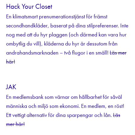
Hack Your Closet
En klimatsmart prenumerationstjänst för främst
secondhandkläder, baserat på dina stilpreferenser. Inte
nog med att du hyr plaggen (och därmed kan vara hur
ombytlig du vill), kläderna du hyr är dessutom från
andrahandsmarknaden – två flugor i en smäll!
Läs mer
här!
JAK
En medlemsbank som värnar om hållbarhet för såväl
människa och miljö som ekonomi. En medlem, en röst!
Ett vettigt alternativ för dina sparpengar och lån.
Läs
mer här!