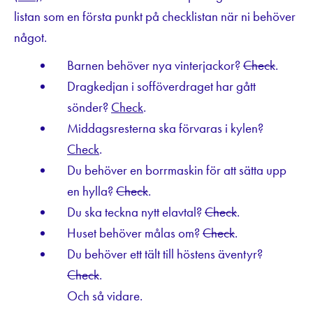
listan som en första punkt på checklistan när ni behöver
något.
Barnen behöver nya vinterjackor?
Check
.
Dragkedjan i sofföverdraget har gått
sönder?
Check
.
Middagsresterna ska förvaras i kylen?
Check
.
Du behöver en borrmaskin för att sätta upp
en hylla?
Check
.
Du ska teckna nytt elavtal?
Check
.
Huset behöver målas om?
Check
.
Du behöver ett tält till höstens äventyr?
Check
.
Och så vidare.