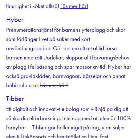
finurlighet i köket alltså!
Läs mer här!
Hyber
Prenumerationstjänst för barnens ytterplagg och skor
som förlänger livet på saker med kort
användningsperiod. Gör det enkelt att alltid förse
barnen med rätt storlekar, skippar allt förvaringsbehov
av plagg i fel säsong och spar massor av tid. Hyber har
också gravidkläder, barnvagnar, bärselar och annat
bebisrelaterat.
Läs mer här!
Tibber
Ett digitalt och innovativt elbolag som vill hjälpa dig att
sänka din elförbrukning. Inte nog med att elen är 100%
förnybar – Tibber gör heller inget påslag, utan säljer
elen till inköpspris och har istället en liten, fast