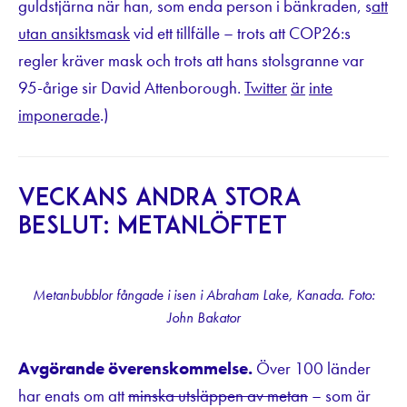
guldstjärna när han, som enda person i bänkraden, s
att
utan ansiktsmask
vid ett tillfälle – trots att COP26:s
regler kräver mask och trots att hans stolsgranne var
95-årige sir David Attenborough.
Twitter
är
inte
imponerade
.)
Veckans andra stora
beslut: Metanlöftet
Metanbubblor fångade i isen i Abraham Lake, Kanada. Foto:
John Bakator
Avgörande överenskommelse.
Över 100 länder
har enats om att
minska utsläppen av metan
– som är