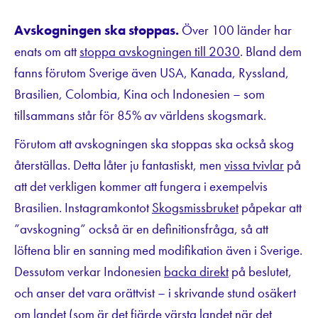
Avskogningen ska stoppas.
Över 100 länder har
enats om att
stoppa avskogningen till 2030
. Bland dem
fanns förutom Sverige även USA, Kanada, Ryssland,
Brasilien, Colombia, Kina och Indonesien – som
tillsammans står för 85% av världens skogsmark.
Förutom att avskogningen ska stoppas ska också skog
återställas. Detta låter ju fantastiskt, men
vissa tvivlar
på
att det verkligen kommer att fungera i exempelvis
Brasilien. Instagramkontot
Skogsmissbruket
påpekar att
”avskogning” också är en definitionsfråga, så att
löftena blir en sanning med modifikation även i Sverige.
Dessutom verkar Indonesien
backa direkt
på beslutet,
och anser det vara orättvist – i skrivande stund osäkert
om landet (som är det fjärde värsta landet när det