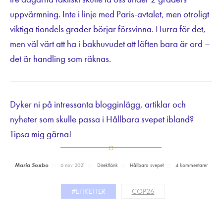
uppvärmning. Inte i linje med Paris-avtalet, men otroligt
viktiga tiondels grader börjar försvinna. Hurra för det,
men väl värt att ha i bakhuvudet att löften bara är ord –
det är handling som räknas.
Dyker ni på intressanta blogginlägg, artiklar och
nyheter som skulle passa i Hållbara svepet ibland?
Tipsa mig gärna!
Maria Soxbo
6 nov 2021
Direktlänk
Hållbara svepet
4 kommentarer
#ETIKETTER
COP26