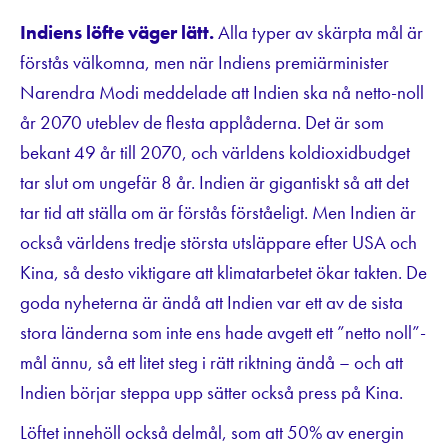
Indiens löfte väger lätt.
Alla typer av skärpta mål är
förstås välkomna, men när Indiens premiärminister
Narendra Modi meddelade att Indien ska nå netto-noll
år 2070 uteblev de flesta applåderna. Det är som
bekant 49 år till 2070, och världens koldioxidbudget
tar slut om ungefär 8 år. Indien är gigantiskt så att det
tar tid att ställa om är förstås förståeligt. Men Indien är
också världens tredje största utsläppare efter USA och
Kina, så desto viktigare att klimatarbetet ökar takten. De
goda nyheterna är ändå att Indien var ett av de sista
stora länderna som inte ens hade avgett ett ”netto noll”-
mål ännu, så ett litet steg i rätt riktning ändå – och att
Indien börjar steppa upp sätter också press på Kina.
Löftet innehöll också delmål, som att 50% av energin