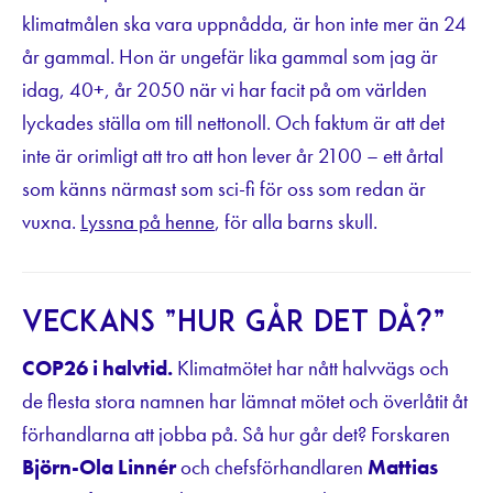
klimatmålen ska vara uppnådda, är hon inte mer än 24
år gammal. Hon är ungefär lika gammal som jag är
idag, 40+, år 2050 när vi har facit på om världen
lyckades ställa om till nettonoll. Och faktum är att det
inte är orimligt att tro att hon lever år 2100 – ett årtal
som känns närmast som sci-fi för oss som redan är
vuxna.
Lyssna på henne
, för alla barns skull.
Veckans ”hur går det då?”
COP26 i halvtid.
Klimatmötet har nått halvvägs och
de flesta stora namnen har lämnat mötet och överlåtit åt
förhandlarna att jobba på. Så hur går det? Forskaren
Björn-Ola Linnér
och chefsförhandlaren
Mattias