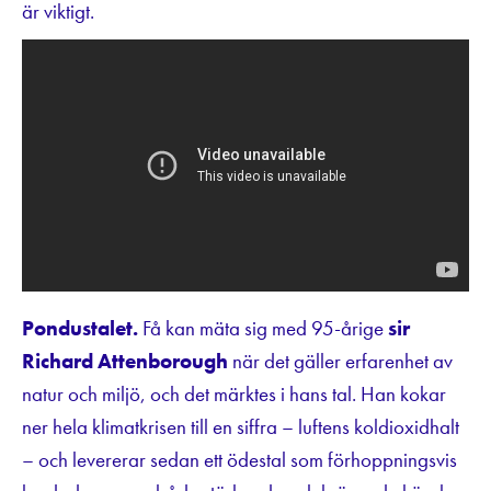
är viktigt.
Pondustalet.
Få kan mäta sig med 95-årige
sir
Richard Attenborough
när det gäller erfarenhet av
natur och miljö, och det märktes i hans tal. Han kokar
ner hela klimatkrisen till en siffra – luftens koldioxidhalt
– och levererar sedan ett ödestal som förhoppningsvis