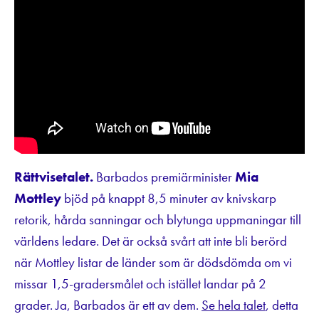
Rättvisetalet.
Barbados premiärminister
Mia
Mottley
bjöd på knappt 8,5 minuter av knivskarp
retorik, hårda sanningar och blytunga uppmaningar till
världens ledare. Det är också svårt att inte bli berörd
när Mottley listar de länder som är dödsdömda om vi
missar 1,5-gradersmålet och istället landar på 2
grader. Ja, Barbados är ett av dem.
Se hela talet
, detta