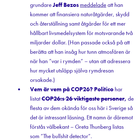
grundare
Jeff Bezos
meddelade
att han
kommer att finansiera naturåtgärder, skydd
och återställning samt åtgärder för ett mer
hållbart livsmedelsystem för motsvarande två
miljarder dollar. (Han passade också på att
berätta att han insåg hur tunn atmosfären är
när han ”var i rymden” – utan att adressera
hur mycket utsläpp själva rymdresan
orsakade.)
Vem är vem på COP26? Politico
har
listat
COP26:s 26 viktigaste personer
,
de
flesta av dem okända för oss här i Sverige så
det är intressant läsning. Ett namn är däremot
förstås välbekant – Greta Thunberg listas
som ”The bullshit detector”.