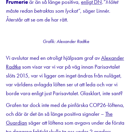
Frumerie
är än så länge positiva,
enligt DN
.
”Mötet
måste redan betraktas som lyckat”
, säger Linnér.
Återstår att se om de har rätt.
Grafik: Alexander Radtke
Vi avslutar med en otroligt hjälpsam graf av
Alexander
Radtke
som visar var vi var på väg innan Parisavtalet
slöts 2015, var vi ligger om inget ändras från nuläget,
var världens avlagda löften ser ut att leda och var vi
borde vara enligt just Parisavtalet. Glasklart, inte sant?
Grafen tar dock inte med de pinfärska COP26-löftena,
och där är det än så länge positiva signaler –
The
Guardian
säger att löftena som avgavs under de första
tre dagarna faktiskt skulle ta oss under 2 graders