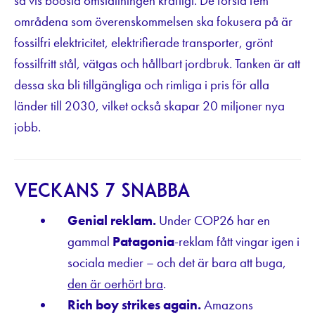
så vis boosta omställningen kraftigt. De första fem
områdena som överenskommelsen ska fokusera på är
fossilfri elektricitet, elektrifierade transporter, grönt
fossilfritt stål, vätgas och hållbart jordbruk. Tanken är att
dessa ska bli tillgängliga och rimliga i pris för alla
länder till 2030, vilket också skapar 20 miljoner nya
jobb.
Veckans 7 snabba
Genial reklam.
Under COP26 har en
gammal
Patagonia
-reklam fått vingar igen i
sociala medier – och det är bara att buga,
den är oerhört bra
.
Rich boy strikes again.
Amazons