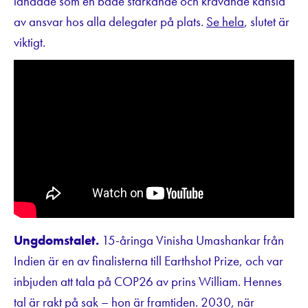
landade som en både stärkande och krävande känsla
av ansvar hos alla delegater på plats.
Se hela
, slutet är
viktigt.
Ungdomstalet.
15-åringa Vinisha Umashankar från
Indien är en av finalisterna till Earthshot Prize, och var
inbjuden att tala på COP26 av prins William. Hennes
tal är rakt på sak – hon är framtiden. 2030, när