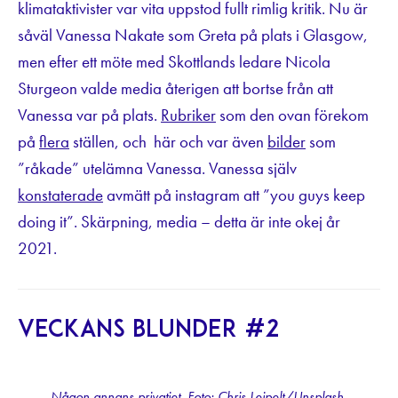
klimataktivister var vita uppstod fullt rimlig kritik. Nu är
såväl Vanessa Nakate som Greta på plats i Glasgow,
men efter ett möte med Skottlands ledare Nicola
Sturgeon valde media återigen att bortse från att
Vanessa var på plats.
Rubriker
som den ovan förekom
på
flera
ställen, och här och var även
bilder
som
”råkade” utelämna Vanessa. Vanessa själv
konstaterade
avmätt på instagram att ”you guys keep
doing it”. Skärpning, media – detta är inte okej år
2021.
Veckans blunder #2
Någon annans privatjet. Foto: Chris Leipelt/Unsplash.