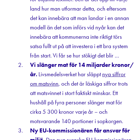
land hur man utformar detta, och eftersom
det kan innebära att man landar i en annan
modell än det som införs vid nyår kan det
innebära att kommunerna inte riktigt törs
satsa fullt ut på att investera i ett bra system
från start. Vi får se hur stökigt det blir …
Vi slänger mat för 14 miljarder kronor/
år.
Livsmedelsverket har släppt
nya siffror
om matsvinn
, och det är läskiga siffror trots
att matsvinnet i stort faktiskt minskar. Ett
hushåll på fyra personer slänger mat för
cirka 5 300 kronor varje år – och
motsvarande 140 portioner i sopkorgen.
Ny EU-kommissionären får ansvar för
miljö.
Den nya svenska EU-kommissionären