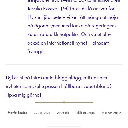
Jessika Roswall (M) föreslås få ansvar för
EU:s miljöarbete – vilket fått många att höja
på ögonbrynen med tanke på regeringens
katastrofala klimatpolitik. Och valet blev
också en
internationell nyhet
– pinsamt,
Sverige.
Dyker ni på intressanta blogginlägg, artiklar och
nyheter som skulle passa i Hållbara svepet ibland?
Tipsa mig gärna!
Maria Soxbo
23 sep 2024
Direktlänk
Hållbara svepet
0 kommentarer