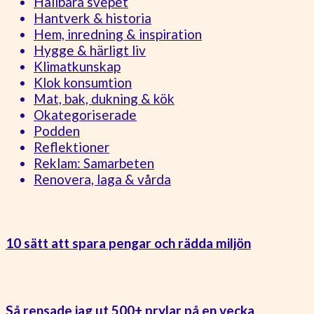
Hållbara svepet
Hantverk & historia
Hem, inredning & inspiration
Hygge & härligt liv
Klimatkunskap
Klok konsumtion
Mat, bak, dukning & kök
Okategoriserade
Podden
Reflektioner
Reklam: Samarbeten
Renovera, laga & vårda
10 sätt att spara pengar och rädda miljön
Så rensade jag ut 500+ prylar på en vecka