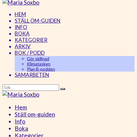
HEM
STÄLL OM-GUIDEN
INFO
BOKA
KATEGORIER
ARKIV
BOK / PODD
Gör skillnad
Klimatasken
Plan B-podden
SAMARBETEN
Hem
Ställ om-guiden
Info
Boka
Kategorier