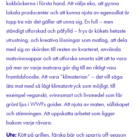
kokböckerna i första hand. Att välja eko, att gynna
lokala producenter och att kunna njuta av egenodlat är
topp tre när det gäller att unna sig. En full – men
ständigt utforskad och påfylld – frys är kökets hetaste
utrustning, och kreativa lösningar som matlag, att dela
med sig av skörden till resten av kvarteret, använda
matsvinnsappar och att utforska smarta sätt att ta vara
på mer av varje matvara gör dig till en riktigt vass
framtidsfoodie. Att vara ”klimaterian” – det vill säga
äta mat med så lågt klimatavtryck som möjligt, till
exempel veganskt, svinnsmart och livsmedel som får
grönt ljus i WWFs guider. Att njuta av maten, sällskapet
och stämningen. Att uppskatta arbetet som ligger
bakom varje råvara.
Ute:
Kött på grillen, färska bär och sparris off-season