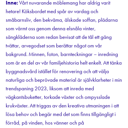
Inne:
Vårt nuvarande möblemang har aldrig varit
hetare! Köksbordet med spår av vardag och
småbarnsliv, den bekväma, älskade soffan, plädarna
som värmt oss genom denna elsnåla vinter,
sängkläderna som redan bevisat att de tål ett gäng
tvättar, arvegodset som berättar något om vår
bakgrund. Minnen, foton, barnteckningar – inredning
som är en del av vår familjehistoria helt enkelt. Att tänka
byggnadsvård istället för renovering och att välja
naturliga och beprövade material är självklarheter i min
trendspaning 2023, liksom att inreda med
vägkantsbuketter, torkade växter och ompysslade
krukväxter. Att triggas av den kreativa utmaningen i att
lösa behov och begär med det som finns tillgängligt i
förråd, på vinden, hos vänner och på