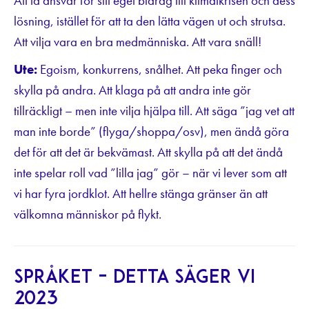
Att ta ansvar för sitt eget bidrag till klimatkrisen och dess
lösning, istället för att ta den lätta vägen ut och strutsa.
Att vilja vara en bra medmänniska. Att vara snäll!
Ute:
Egoism, konkurrens, snålhet. Att peka finger och
skylla på andra. Att klaga på att andra inte gör
tillräckligt – men inte vilja hjälpa till. Att säga ”jag vet att
man inte borde” (flyga/shoppa/osv), men ändå göra
det för att det är bekvämast. Att skylla på att det ändå
inte spelar roll vad ”lilla jag” gör – när vi lever som att
vi har fyra jordklot. Att hellre stänga gränser än att
välkomna människor på flykt.
Språket – detta säger vi
2023