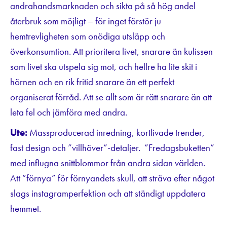
andrahandsmarknaden och sikta på så hög andel
återbruk som möjligt – för inget förstör ju
hemtrevligheten som onödiga utsläpp och
överkonsumtion. Att prioritera livet, snarare än kulissen
som livet ska utspela sig mot, och hellre ha lite skit i
hörnen och en rik fritid snarare än ett perfekt
organiserat förråd. Att se allt som är rätt snarare än att
leta fel och jämföra med andra.
Ute:
Massproducerad inredning, kortlivade trender,
fast design och ”villhöver”-detaljer. ”Fredagsbuketten”
med influgna snittblommor från andra sidan världen.
Att ”förnya” för förnyandets skull, att sträva efter något
slags instagramperfektion och att ständigt uppdatera
hemmet.