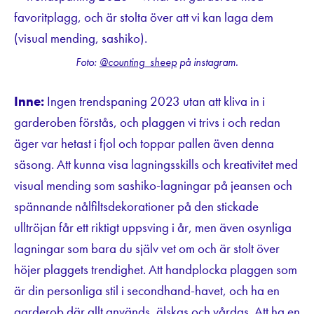
Foto:
@counting_sheep
på instagram.
Inne:
Ingen trendspaning 2023 utan att kliva in i
garderoben förstås, och plaggen vi trivs i och redan
äger var hetast i fjol och toppar pallen även denna
säsong. Att kunna visa lagningsskills och kreativitet med
visual mending som sashiko-lagningar på jeansen och
spännande nålfiltsdekorationer på den stickade
ulltröjan får ett riktigt uppsving i år, men även osynliga
lagningar som bara du själv vet om och är stolt över
höjer plaggets trendighet. Att handplocka plaggen som
är din personliga stil i secondhand-havet, och ha en
garderob där allt används, älskas och vårdas. Att ha en