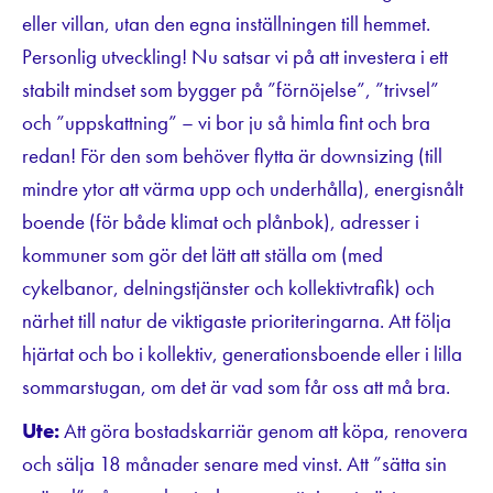
eller villan, utan den egna inställningen till hemmet.
Personlig utveckling! Nu satsar vi på att investera i ett
stabilt mindset som bygger på ”förnöjelse”, ”trivsel”
och ”uppskattning” – vi bor ju så himla fint och bra
redan! För den som behöver flytta är downsizing (till
mindre ytor att värma upp och underhålla), energisnålt
boende (för både klimat och plånbok), adresser i
kommuner som gör det lätt att ställa om (med
cykelbanor, delningstjänster och kollektivtrafik) och
närhet till natur de viktigaste prioriteringarna. Att följa
hjärtat och bo i kollektiv, generationsboende eller i lilla
sommarstugan, om det är vad som får oss att må bra.
Ute:
Att göra bostadskarriär genom att köpa, renovera
och sälja 18 månader senare med vinst. Att ”sätta sin