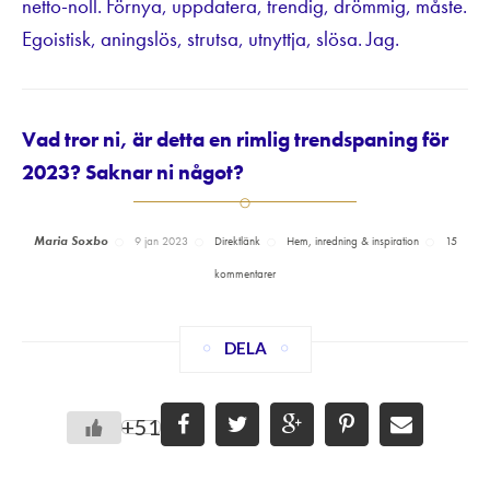
netto-noll. Förnya, uppdatera, trendig, drömmig, måste.
Egoistisk, aningslös, strutsa, utnyttja, slösa. Jag.
Vad tror ni, är detta en rimlig trendspaning för
2023? Saknar ni något?
Maria Soxbo
9 jan 2023
Direktlänk
Hem, inredning & inspiration
15
kommentarer
DELA
+51