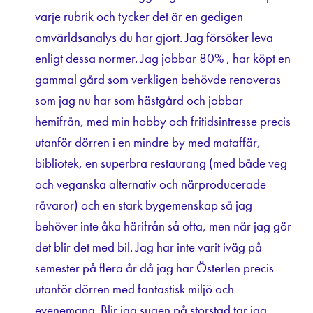
varje rubrik och tycker det är en gedigen
omvärldsanalys du har gjort. Jag försöker leva
enligt dessa normer. Jag jobbar 80% , har köpt en
gammal gård som verkligen behövde renoveras
som jag nu har som hästgård och jobbar
hemifrån, med min hobby och fritidsintresse precis
utanför dörren i en mindre by med mataffär,
bibliotek, en superbra restaurang (med både veg
och veganska alternativ och närproducerade
råvaror) och en stark bygemenskap så jag
behöver inte åka härifrån så ofta, men när jag gör
det blir det med bil. Jag har inte varit iväg på
semester på flera år då jag har Österlen precis
utanför dörren med fantastisk miljö och
evenemang. Blir jag sugen på storstad tar jag