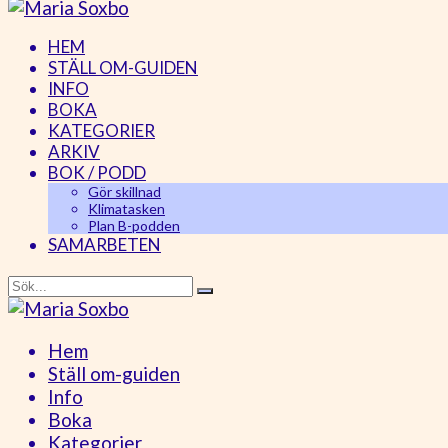
HEM
STÄLL OM-GUIDEN
INFO
BOKA
KATEGORIER
ARKIV
BOK / PODD
Gör skillnad
Klimatasken
Plan B-podden
SAMARBETEN
Hem
Ställ om-guiden
Info
Boka
Kategorier