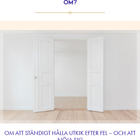
om?
OM ATT STÄNDIGT HÅLLA UTKIK EFTER FEL – OCH ATT
NÖJA SIG