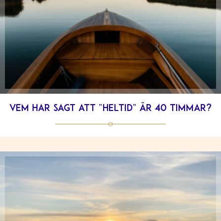
Vem har sagt att ”heltid” är 40 timmar?